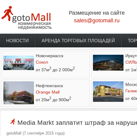
Перейти к основному содержанию
Размещение на сайте
sales@gotomall.ru
НОВОСТИ
АРЕНДА ТОРГОВЫХ ПЛОЩАДЕЙ
ТОР
Главное меню
Новочеркасск
Иркут
Сокол
СИЛЬ
2
2
от 37м
до 2 000м
от 1м
Моско
Нефтеюганск
Гелик
Orange Mall
от 40
2
2
от 20м
до 900м
Media Markt заплатит штраф за наруш
gotoMall
(
7 сентября 2015 года
)