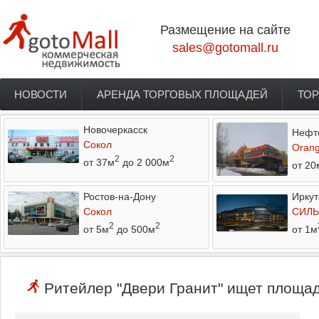
Перейти к основному содержанию
Размещение на сайте
sales@gotomall.ru
НОВОСТИ
АРЕНДА ТОРГОВЫХ ПЛОЩАДЕЙ
ТОР
Главное меню
Новочеркасск
Нефт
Сокол
Orang
2
2
от 37м
до 2 000м
от 20
Ростов-на-Дону
Иркут
Сокол
СИЛЬ
2
2
от 5м
до 500м
от 1м
Ритейлер "Двери Гранит" ищет площад