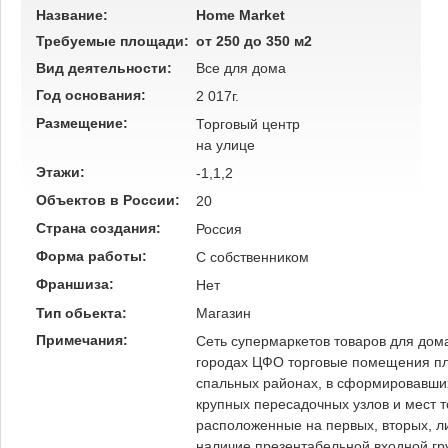
Название:
Home Market
Требуемые площади:
от 250 до 350 м2
Вид деятельности:
Все для дома
Год основания:
2 017г.
Размещение:
Торговый центр
на улице
Этажи:
-1,1,2
Объектов в России:
20
Страна создания:
Россия
Форма работы:
C собственником
Франшиза:
Нет
Тип обьекта:
Магазин
Примечания:
Сеть супермаркетов товаров для дом
городах ЦФО торговые помещения пло
спальных районах, в сформировавших
крупных пересадочных узлов и мест 
расположенные на первых, вторых, л
наличие презентабельной входной г