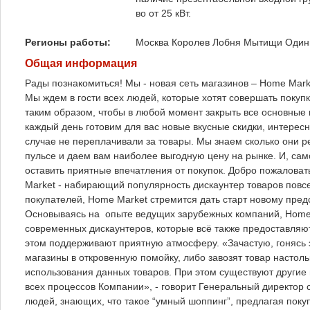
во от 25 кВт.
Регионы работы:
Москва
Королев
Лобня
Мытищи
Один
Общая информация
Рады познакомиться! Мы - новая сеть магазинов – Home Mark
Мы ждем в гости всех людей, которые хотят совершать поку
таким образом, чтобы в любой момент закрыть все основные 
каждый день готовим для вас новые вкусные скидки, интерес
случае не переплачивали за товары. Мы знаем сколько они р
пульсе и даем вам наиболее выгодную цену на рынке. И, са
оставить приятные впечатления от покупок. Добро пожалова
Market - набирающий популярность дискаунтер товаров повс
покупателей, Home Market стремится дать старт новому пред
Основываясь на опыте ведущих зарубежных компаний, Home M
современных дискаунтеров, которые всё также предоставляю
этом поддерживают приятную атмосферу. «Зачастую, гонясь 
магазины в откровенную помойку, либо завозят товар настоль
использования данных товаров. При этом существуют другие
всех процессов Компании», - говорит Генеральный директор
людей, знающих, что такое “умный шоппинг”, предлагая пок