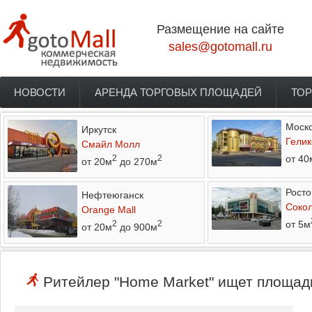
Перейти к основному содержанию
Размещение на сайте
sales@gotomall.ru
НОВОСТИ
АРЕНДА ТОРГОВЫХ ПЛОЩАДЕЙ
ТОР
Главное меню
Моско
Иркутск
Гелик
Смайл Молл
от 40
2
2
от 20м
до 270м
Росто
Нефтеюганск
Соко
Orange Mall
от 5м
2
2
от 20м
до 900м
Ритейлер "Home Market" ищет площади