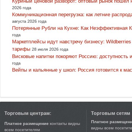
Куриный ценовой разворот: оптовый рынок пошёл 
2026 года
Коммуникационная перегрузка: как летние распрод
августа 2026 года
Потерянные Рубли на Кухне: Как Неэффективная
года
Маркетплейсы идут навстречу бизнесу: Wildberrie
тарифы
28 июля 2026 года
Висковые напитки покоряют Россию: доступность 
года
Вейпы и кальянные у школ: Россия готовится к м
Торговым центрам:
Торговым сетям
Платное размещен
Платное размещение
контакты видны
видны всем посетит
всем посетителям