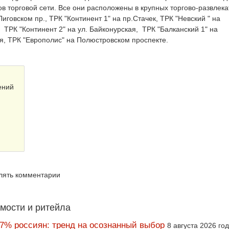
ов торговой сети. Все они расположены в крупных торгово-развлек
иговском пр., ТРК "Континент 1" на пр.Стачек, ТРК "Невский " на
ТРК "Континент 2" на ул. Байконурская, ТРК "Балканский 1" на
ная, ТРК "Европолис" на Полюстровском проспекте.
ений
влять комментарии
мости и ритейла
67% россиян: тренд на осознанный выбор
8 августа 2026 го