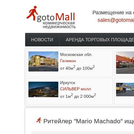
Перейти к основному содержанию
Размещение на 
sales@gotomal
НОВОСТИ
АРЕНДА ТОРГОВЫХ ПЛОЩАД
Главное меню
Московская обл.
Геликон
2
2
от 40м
до 100м
Иркутск
СИЛЬВЕР молл
2
2
от 1м
до 2 000м
Ритейлер "Mario Machado" ище