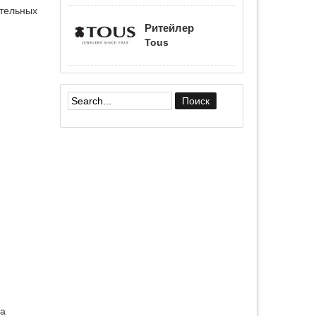
ательных
Ритейлер
Tous
Форма поиска
да