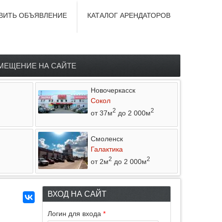
ВИТЬ ОБЪЯВЛЕНИЕ
КАТАЛОГ АРЕНДАТОРОВ
МЕЩЕНИЕ НА САЙТЕ
Новочеркасск
Сокол
2
2
от 37м
до 2 000м
Смоленск
Галактика
2
2
от 2м
до 2 000м
ВХОД НА САЙТ
Логин для входа
*