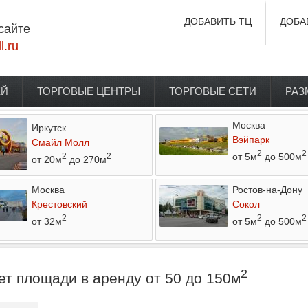
ДОБАВИТЬ ТЦ
ДОБА
сайте
l.ru
ЕЙ
ТОРГОВЫЕ ЦЕНТРЫ
ТОРГОВЫЕ СЕТИ
РАЗ
Москва
Иркутск
Вэйпарк
Смайл Молл
2
2
от 5м
до 500м
2
2
от 20м
до 270м
Москва
Ростов-на-Дону
Крестовский
Сокол
2
2
2
от 32м
от 5м
до 500м
2
т площади в аренду от 50 до 150м