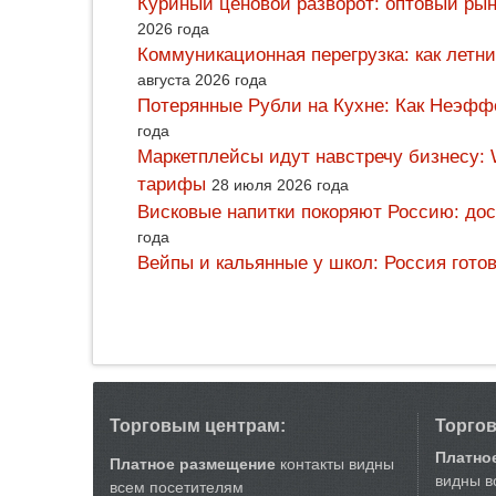
Куриный ценовой разворот: оптовый рын
2026 года
Коммуникационная перегрузка: как летн
августа 2026 года
Потерянные Рубли на Кухне: Как Неэф
года
Маркетплейсы идут навстречу бизнесу: 
тарифы
28 июля 2026 года
Висковые напитки покоряют Россию: дос
года
Вейпы и кальянные у школ: Россия гото
Торговым центрам:
Торго
Платно
Платное размещение
контакты видны
видны в
всем посетителям