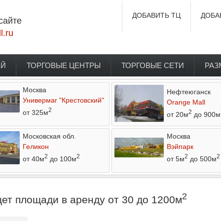
ДОБАВИТЬ ТЦ
ДОБА
сайте
l.ru
ЕЙ
ТОРГОВЫЕ ЦЕНТРЫ
ТОРГОВЫЕ СЕТИ
РАЗ
Москва
Нефтеюганск
Универмаг "Крестовский"
Orange Mall
2
от 325м
2
от 20м
до 900м
Московская обл.
Москва
Геликон
Вэйпарк
2
2
2
2
от 40м
до 100м
от 5м
до 500м
2
ет площади в аренду от 30 до 1200м