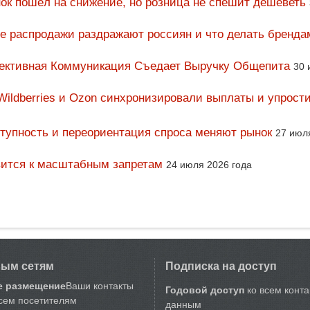
ок пошёл на снижение, но розница не спешит дешеветь
ие распродажи раздражают россиян и что делать бренда
фективная Коммуникация Съедает Выручку Общепита
30 
Wildberries и Ozon синхронизировали выплаты и упрост
тупность и переориентация спроса меняют рынок
27 июл
вится к масштабным запретам
24 июля 2026 года
вым сетям
Подписка на доступ
е размещение
Ваши контакты
Годовой доступ
ко всем конт
сем посетителям
данным