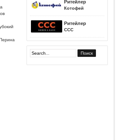
Ритейлер
на
Котофей
нов
Ритейлер
лубокий
CCC
«Перина
й
Форма поиска