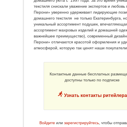
домашнего уюта с 1997 года. За это время уник
текстиля снискали уважение экспертов и любовь
Перони» уверенно удерживает лидирующие позиц
домашнего текстиля не только Екатеринбурга, н
уникальный ассортимент подушек, впечатляющая л
ассортимент махровых изделий и домашней одежд
важнейшее преимущество), современный дизайн,
Перони» отличаются красотой оформления и уд
атмосферой, которую так ценят наши покупател
Контактные данные бесплатных размещ
доступны только по подписке
Узнать контакты ритейлера
Войдите
или
зарегистрируйтесь
, чтобы отпра