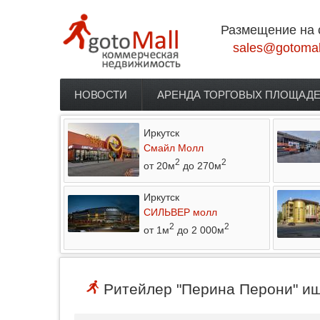
Перейти к основному содержанию
Размещение на 
sales@gotomal
НОВОСТИ
АРЕНДА ТОРГОВЫХ ПЛОЩАД
Главное меню
Иркутск
Смайл Молл
2
2
от 20м
до 270м
Иркутск
СИЛЬВЕР молл
2
2
от 1м
до 2 000м
Ритейлер "Перина Перони" ищ