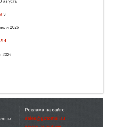
3 августа
м
3
июля 2026
или
я 2026
Реклама на сайте
sales@gotomall.ru
актным
узнать подробнее