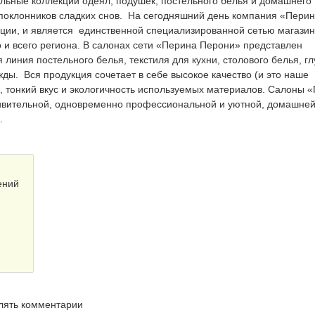
альные коллекции одеял, подушек, постельного белья и домашнего
 поклонников сладких снов. На сегодняшний день компания «Пери
ии, и является единственной специализированной сетью магази
о и всего региона. В салонах сети «Перина Перони» представлен
иния постельного белья, текстиля для кухни, столового белья, г
ы. Вся продукция сочетает в себе высокое качество (и это наше
 тонкий вкус и экологичность используемых материалов. Салоны 
ивительной, одновременно профессиональной и уютной, домашне
и.
ений
влять комментарии