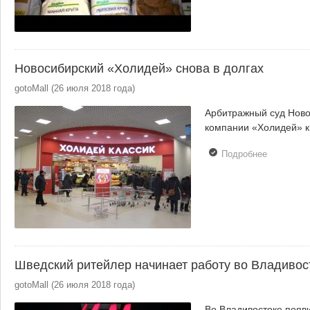
ритейлер
поставят 
контроль
Новосибирский «Холидей» снова в долгах
gotoMall
(
26 июля 2018 года
)
Арбитражный суд Ново
компании «Холидей» к
Подробнее
о
Новосиби
«Холидей
снова в д
Шведский ритейлер начинает работу во Владивос
gotoMall
(
26 июля 2018 года
)
Во Владивостоке появи