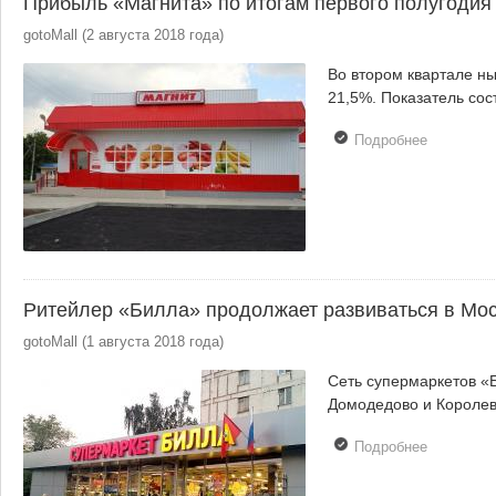
Прибыль «Магнита» по итогам первого полугодия
gotoMall
(
2 августа 2018 года
)
Во втором квартале н
21,5%. Показатель сос
Подробнее
о Прибыл
«Магнита
по итогам
первого
полугоди
продолжа
снижатьс
Ритейлер «Билла» продолжает развиваться в Мо
gotoMall
(
1 августа 2018 года
)
Сеть супермаркетов «Б
Домодедово и Королев
Подробнее
о Ритейле
«Билла»
продолжа