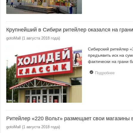
развивать
в Москве
Крупнейший в Сибири ритейлер оказался на грани
gotoMall
(
1 августа 2018 года
)
Сибирский ритейлер «Х
предъявить иск на сум
фактически на грани б
Подробнее
о
Крупнейш
в Сибири
ритейлер
оказался 
грани
банкротст
Ритейлер «220 Вольт» размещает свои магазины 
gotoMall
(
1 августа 2018 года
)