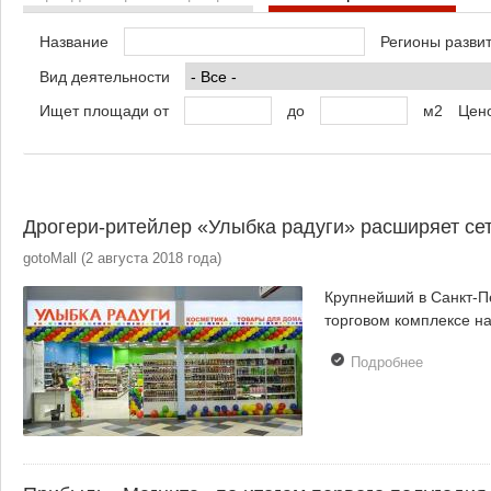
Название
Регионы разви
Вид деятельности
Ищет площади от
до
м2
Цено
Дрогери-ритейлер «Улыбка радуги» расширяет се
gotoMall
(
2 августа 2018 года
)
Крупнейший в Санкт-П
торговом комплексе на
Подробнее
о Дрогери
ритейлер
«Улыбка
радуги»
расширяе
сеть