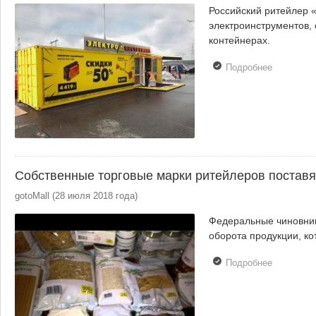
Российский ритейлер 
электроинструментов, 
контейнерах.
Подробнее
о Ритейле
«220 Воль
размещае
свои
магазины 
грузовых
контейнер
Собственные торговые марки ритейлеров поставя
gotoMall
(
28 июля 2018 года
)
Федеральные чиновник
оборота продукции, к
Подробнее
о
Собствен
торговые
марки