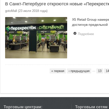
В Санкт-Петербурге откроются новые «Перекрест
полтысяч
магазинов
gotoMall
(
23 июля 2018 года
)
X5 Retail Group намер
достигнув предельной 
Подробнее
о В Санкт
Петербург
откроютс
новые
«Перекре
…
« первая
‹ предыдущая
13
1
Страницы
Торговым центрам:
Торговым сетям