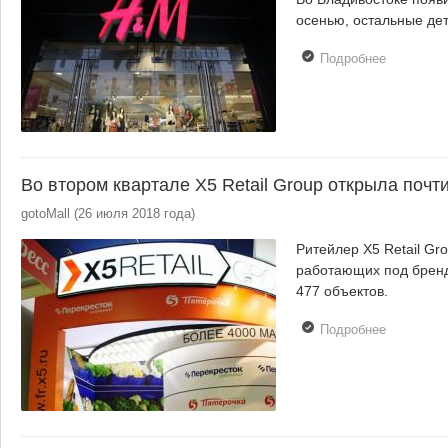
осенью, остальные дет
Подробнее
о Шведск
ритейлер
начинает
работу во
Владивос
Во втором квартале X5 Retail Group открыла почт
gotoMall
(
26 июля 2018 года
)
Ритейлер X5 Retail Gr
работающих под бренд
477 объектов.
Подробнее
о Во
втором
квартале
X5 Retail
Group
открыла
почти