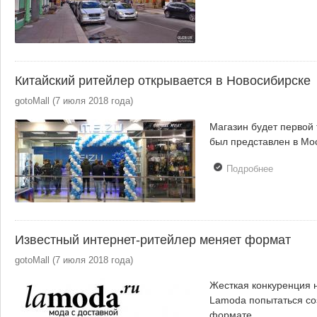
помещени
в Санкт-
Петербург
снижаетс
Китайский ритейлер открывается в Новосибирске
gotoMall
(
7 июля 2018 года
)
Магазин будет первой 
был представлен в Мос
Подробнее
о Китайск
ритейлер
открывает
в
Новосиби
Известный интернет-ритейлер меняет формат
gotoMall
(
7 июля 2018 года
)
Жесткая конкуренция 
Lamoda попытаться со
формате.