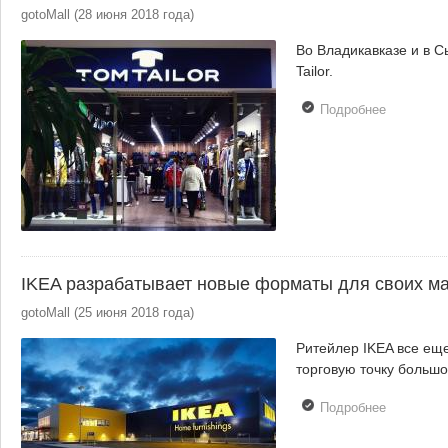
gotoMall
(
28 июня 2018 года
)
Во Владикавказе и в 
Tailor.
Подробнее
о Tom
Tailor
сообщает
о новых
открытиях
IKEA разрабатывает новые форматы для своих м
gotoMall
(
25 июня 2018 года
)
Ритейлер IKEA все ещ
торговую точку больш
Подробнее
о IKEA
разрабат
новые