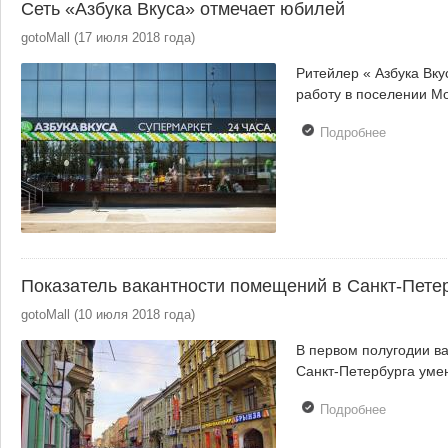
Сеть «Азбука Вкуса» отмечает юбилей
gotoMall
(
17 июля 2018 года
)
Ритейлер « Азбука Вку
работу в поселении Мо
Подробнее
о Сеть
«Азбука
Вкуса»
отмечает
юбилей
Показатель вакантности помещений в Санкт-Пете
gotoMall
(
10 июля 2018 года
)
В первом полугодии в
Санкт-Петербурга уме
Подробнее
о
Показате
вакантнос