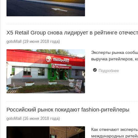
форматы 
своих
магазинов
X5 Retail Group снова лидирует в рейтинге отечес
gotoMall
(
19 июня 2018 года
)
Эксперты рынка сообща
выручка ритейлеров, к
Подробнее
о X5 Retai
Group сно
лидирует 
рейтинге
отечестве
ритейла
Российский рынок покидают fashion-ритейлеры
gotoMall
(
16 июня 2018 года
)
Как отмечают эксперты
международных ритей