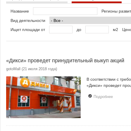
Название
Регионы разви
Вид деятельности
Ищет площади от
до
м2
Цено
«Дикси» проведет принудительный выкуп акций
gotoMall
(
21 июля 2018 года
)
В соответствии с треб
«Дикси» проведет про
Подробнее
о «Дикси»
проведет
принудит
выкуп акц