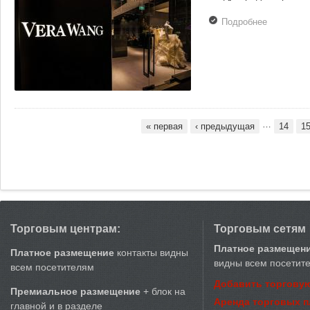
Подробнее
о
Российск
рынок
покидают
fashion-
ритейлер
…
« первая
‹ предыдущая
14
1
Страницы
Торговым центрам:
Торговым сетям
Платное размещен
Платное размещение
контакты видны
видны всем посетит
всем посетителям
Добавить торговую
Премиальное размещение
+ блок на
Аренда торговых 
главной и в разделе