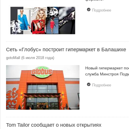
Подробнее
о
Известны
интернет-
ритейлер
меняет
формат
Сеть «Глобус» построит гипермаркет в Балашихе
gotoMall
(
6 июля 2018 года
)
Новый гипермаркет пос
служба Минстроя Подм
Подробнее
о Сеть
«Глобус»
построит
гипермарк
в Балаши
Tom Tailor сообщает о новых открытиях