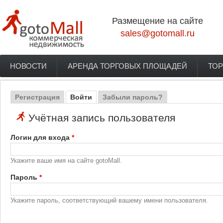
Перейти к основному содержанию
Размещение на сайте
sales@gotomall.ru
НОВОСТИ
АРЕНДА ТОРГОВЫХ ПЛОЩАДЕЙ
ТОР
Главное меню
Регистрация
Войти
(активная вкладка)
Забыли пароль?
Главные вкладки
Учётная запись пользователя
Логин для входа
*
Укажите ваше имя на сайте gotoMall.
Пароль
*
Укажите пароль, соответствующий вашему имени пользователя.