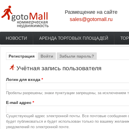
Перейти к основному содержанию
Размещение на сайте
sales@gotomall.ru
НОВОСТИ
АРЕНДА ТОРГОВЫХ ПЛОЩАДЕЙ
ТОР
Главное меню
Регистрация
(активная вкладка)
Войти
Забыли пароль?
Главные вкладки
Учётная запись пользователя
Логин для входа
*
Пробелы разрешены; знаки пунктуации запрещены, за исключением то
E-mail адрес
*
Существующий адрес электронной почты. Все почтовые сообщения с 
будет публиковаться и будет использован только по вашему желани
уведомлений по электронной почте.