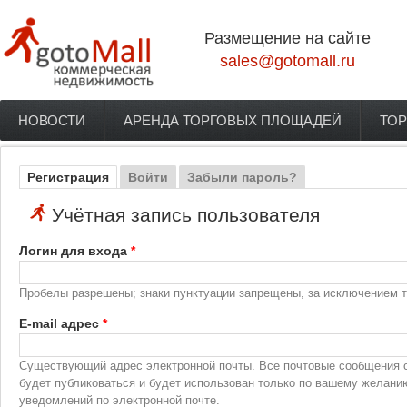
Перейти к основному содержанию
Размещение на сайте
sales@gotomall.ru
НОВОСТИ
АРЕНДА ТОРГОВЫХ ПЛОЩАДЕЙ
ТОР
Главное меню
Регистрация
(активная вкладка)
Войти
Забыли пароль?
Главные вкладки
Учётная запись пользователя
Логин для входа
*
Пробелы разрешены; знаки пунктуации запрещены, за исключением то
E-mail адрес
*
Существующий адрес электронной почты. Все почтовые сообщения с 
будет публиковаться и будет использован только по вашему желани
уведомлений по электронной почте.