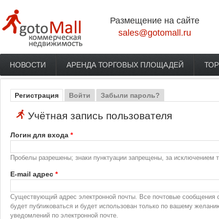
Перейти к основному содержанию
Размещение на сайте
sales@gotomall.ru
НОВОСТИ
АРЕНДА ТОРГОВЫХ ПЛОЩАДЕЙ
ТОР
Главное меню
Регистрация
(активная вкладка)
Войти
Забыли пароль?
Главные вкладки
Учётная запись пользователя
Логин для входа
*
Пробелы разрешены; знаки пунктуации запрещены, за исключением то
E-mail адрес
*
Существующий адрес электронной почты. Все почтовые сообщения с 
будет публиковаться и будет использован только по вашему желани
уведомлений по электронной почте.