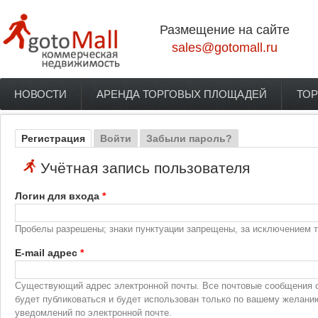
Перейти к основному содержанию
Размещение на сайте
sales@gotomall.ru
НОВОСТИ
АРЕНДА ТОРГОВЫХ ПЛОЩАДЕЙ
ТОР
Главное меню
Регистрация
(активная вкладка)
Войти
Забыли пароль?
Главные вкладки
Учётная запись пользователя
Логин для входа
*
Пробелы разрешены; знаки пунктуации запрещены, за исключением то
E-mail адрес
*
Существующий адрес электронной почты. Все почтовые сообщения с 
будет публиковаться и будет использован только по вашему желани
уведомлений по электронной почте.