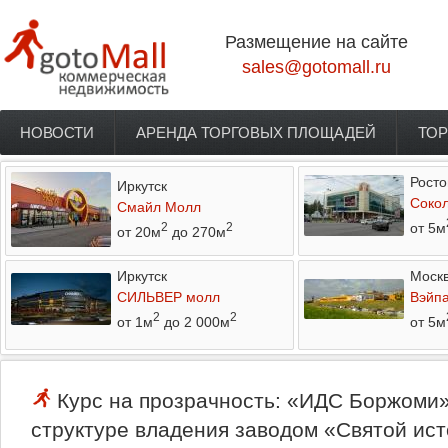
Перейти к основному содержанию
Размещение на сайте
sales@gotomall.ru
НОВОСТИ
АРЕНДА ТОРГОВЫХ ПЛОЩАДЕЙ
ТОР
Главное меню
Росто
Иркутск
Соко
Смайл Молл
от 5м
2
2
от 20м
до 270м
Иркутск
Моск
СИЛЬВЕР молл
Вэйп
2
2
от 1м
до 2 000м
от 5м
Курс на прозрачность: «ИДС Боржоми»
структуре владения заводом «Святой ис