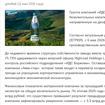
gotoMall
(
11 мая 2026 года
)
Группа компаний «ИДС
безалкогольных напитк
направленную на део
Согласно актуальным 
(ЕГРЮЛ), с 6 мая 202
производственным акт
До недавнего времени структура собственности завода имела т
75,73% удерживался через кипрский офшор Highroad Holdings L
контроль российского подразделения «ИДС Боржоми». Оставша
компании «Аква-стар», которая также входит в периметр холди
тренда на упрощение корпоративного управления и минимизаци
меняющейся экономической конъюнктуры.
Финансовые показатели материнской компании за прошедший г
несмотря на общую волатильность рынка. По итогам 2025 года
млрд рублей, что существенно превышает результат предыдущег
компании зафиксировала умеренное снижение — с 3,3 млрд до 2