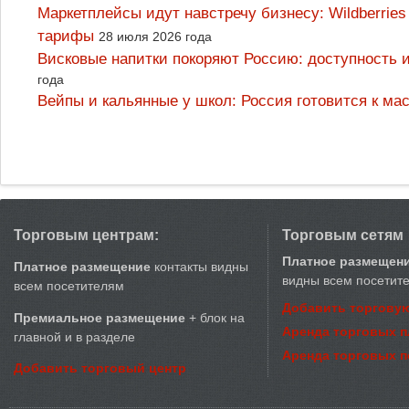
Маркетплейсы идут навстречу бизнесу: Wildberrie
тарифы
28 июля 2026 года
Висковые напитки покоряют Россию: доступность 
года
Вейпы и кальянные у школ: Россия готовится к м
Торговым центрам:
Торговым сетям
Платное размещен
Платное размещение
контакты видны
видны всем посетит
всем посетителям
Добавить торговую
Премиальное размещение
+ блок на
Аренда торговых 
главной и в разделе
Аренда торговых 
Добавить торговый центр