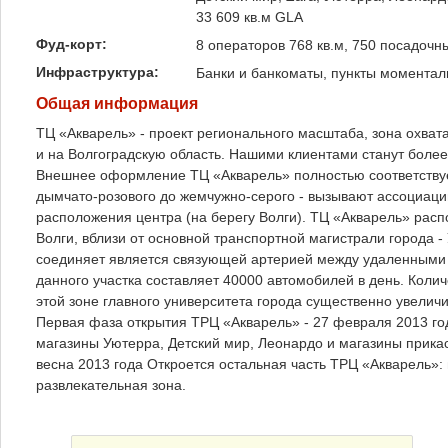
33 609 кв.м GLA
Фуд-корт:
8 операторов 768 кв.м, 750 посадочн
Инфраструктура:
Банки и банкоматы, пункты моменталь
Общая информация
ТЦ «Акварель» - проект регионального масштаба, зона охвата
и на Волгоградскую область. Нашими клиентами станут более
Внешнее оформление ТЦ «Акварель» полностью соответствуе
дымчато-розового до жемчужно-серого - вызывают ассоциаци
расположения центра (на берегу Волги). ТЦ «Акварель» расп
Волги, вблизи от основной транспортной магистрали города -
соединяет является связующей артерией между удаленными 
данного участка составляет 40000 автомобилей в день. Количе
этой зоне главного университета города существенно увеличи
Первая фаза открытия ТРЦ «Акварель» - 27 февраля 2013 г
магазины Уютерра, Детский мир, Леонардо и магазины прика
весна 2013 года Откроется остальная часть ТРЦ «Акварель»:
развлекательная зона.