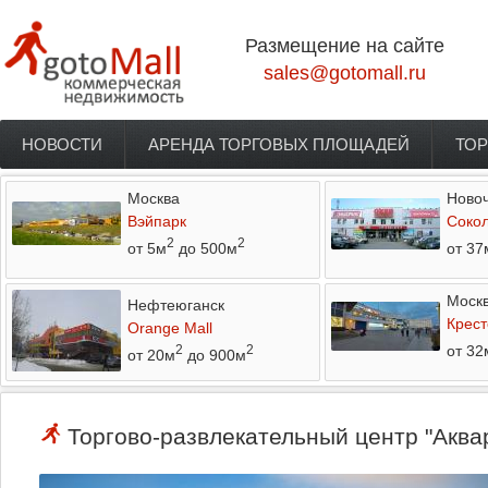
Перейти к основному содержанию
Размещение на сайте
sales@gotomall.ru
НОВОСТИ
АРЕНДА ТОРГОВЫХ ПЛОЩАДЕЙ
ТОР
Главное меню
Москва
Новоч
Вэйпарк
Соко
2
2
от 5м
до 500м
от 37
Моск
Нефтеюганск
Крест
Orange Mall
от 32
2
2
от 20м
до 900м
Торгово-развлекательный центр "Аквар