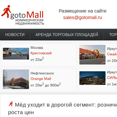
Перейти к основному содержанию
Размещение на сайте
sales@gotomall.ru
НОВОСТИ
АРЕНДА ТОРГОВЫХ ПЛОЩАДЕЙ
ТОР
Главное меню
Москва
Иркут
Крестовский
Смай
2
от 32м
от 20
Иркут
Нефтеюганск
СИЛЬ
Orange Mall
от 1м
2
2
от 20м
до 900м
Мёд уходит в дорогой сегмент: рознич
роста цен