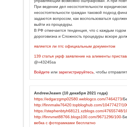
управляющий возможно оштрафован. А при повто
При ведении дел несостоятельности юридически
несостоятельности граждан таковой подход фина
задаются вопросом, как воспользоваться одолже
выйти из процедуры.
В РФ отмечается тенденция, что с каждым годом
дороговизна и Сложность процедуры вскоре дол
является ли птс официальным документом
139 статья укрф
заявление на алименты приста
@=43245sa
Войдите
или
зарегистрируйтесь
, чтобы отправля
AndrewJeawn
(10 декабря 2021 года)
https://edgarzgmp02580.weblogco.com/7464273/
Б
http://finnmalw76420.topbloghub.com/10477427/10
https://stephenbtyh68121.xzblogs.com/47655748/1
http://finnvnet88766.blogs100.com/9671296/100-
Бе
вебка с фоторамками бесплатно