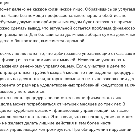
тации.
ожет далеко не каждое физическое лицо. Обратившись за услугам
раты. Чаще без помощи профессионального юриста обойтись не
требуемых документов арбитражным судом будет отказано в приеме
ожно сделать вывод, что актуальной остается проблема финансов
ти гражданина. Для большинства должников общая сумма денежны
 дела о банкротстве, выясняется огромной.
еских лиц является то, что арбитражные управляющие отказывают
и физлиц из-за экономических мыслей. Нежелание участвовать
аждения денежному управляющему. Если, участвуя в деле по
ь тридцать тысяч рублей каждый месяц, то при ведении процедуры
овать на десять тысяч, которые возможно взять по завершении дел
оцента от размера удовлетворенных требований кредиторов за сч
аковое у него имеется.
жительность процедуры несостоятельности физического лица
долга может потребоваться от четырех месяцев до трех лет. В
рждается судебным органом, финансовый управляющий, согласно
ыполнением этого плана. Это значит, что вознаграждение он может
 не желают делать лишние действия и тем более нести
овых управляющих контролируется. При обнаружении нарушений