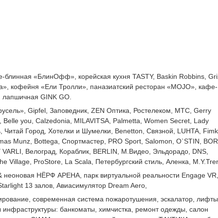
е-блинная «БлинОфф», корейская кухня TASTY, Baskin Robbins, Gri
а», кофейня «Ели Тролли», паназиатский ресторан «MOJO», кафе-
, лапшичная GINK GO.
усель», Gipfel, Заповедник, ZEN Оптика, Ростелеком, МТС, Gerry
 Belle you, Calzedonia, MILAVITSA, Palmetta, Women Secret, Lady
аль, Читай Город, Хотелки и Шумелки, Benetton, Связной, LUHTA, Fimk
mas Munz, Bottega, Спортмастер, PRO Sport, Salomon, O`STIN, BO
Y VARLI, Велоград, Кораблик, BERLIN, М.Видео, Эльдорадо, DNS,
e Village, ProStore, La Scala, Петербургский стиль, Аленка, M.Y.Tre
 неоновая НЁРФ АРЕНА, парк виртуальной реальности Engage VR
arlight 13 залов, Авиасимулятор Dream Aero,
ирование, современная система пожаротушения, эскалатор, лифты
 инфраструктуры: банкоматы, химчистка, ремонт одежды, салон