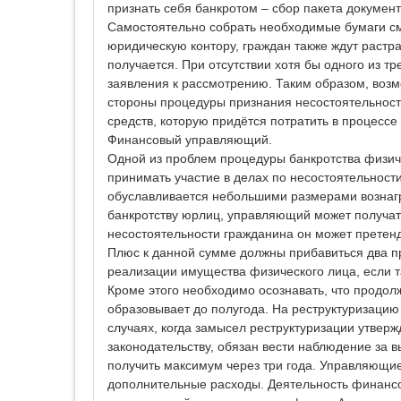
признать себя банкротом – сбор пакета докумен
Самостоятельно собрать необходимые бумаги см
юридическую контору, граждан также ждут раст
получается. При отсутствии хотя бы одного из 
заявления к рассмотрению. Таким образом, возм
стороны процедуры признания несостоятельнос
средств, которую придётся потратить в процессе
Финансовый управляющий.
Одной из проблем процедуры банкротства физич
принимать участие в делах по несостоятельност
обуславливается небольшими размерами вознагр
банкротству юрлиц, управляющий может получат
несостоятельности гражданина он может претенд
Плюс к данной сумме должны прибавиться два пр
реализации имущества физического лица, если т
Кроме этого необходимо осознавать, что продол
образовывает до полугода. На реструктуризацию 
случаях, когда замысел реструктуризации утве
законодательству, обязан вести наблюдение за в
получить максимум через три года. Управляющие
дополнительные расходы. Деятельность финанс