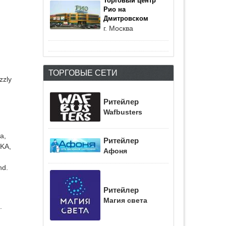
Торговый центр
Рио на
Дмитровском
г. Москва
ТОРГОВЫЕ СЕТИ
zzly
Ритейлер
Wafbusters
a,
Ритейлер
RKA,
Афоня
nd.
,
Ритейлер
Магия света
.