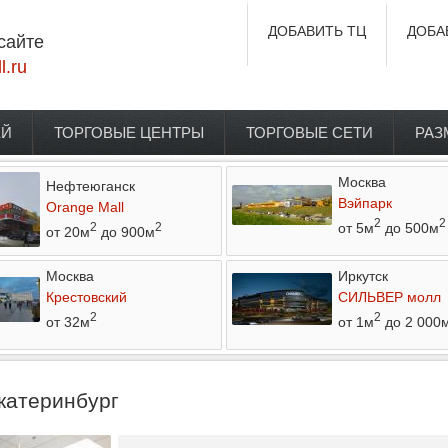
ДОБАВИТЬ ТЦ
ДОБА
сайте
l.ru
ЕЙ
ТОРГОВЫЕ ЦЕНТРЫ
ТОРГОВЫЕ СЕТИ
РАЗ
Москва
Нефтеюганск
Вэйпарк
Orange Mall
2
2
от 5м
до 500м
2
2
от 20м
до 900м
Москва
Иркутск
Крестовский
СИЛЬВЕР молл
2
2
от 32м
от 1м
до 2 000
Екатеринбург