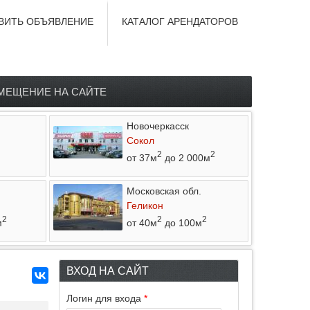
ВИТЬ ОБЪЯВЛЕНИЕ
КАТАЛОГ АРЕНДАТОРОВ
МЕЩЕНИЕ НА САЙТЕ
Новочеркасск
Сокол
2
2
от 37м
до 2 000м
Московская обл.
Геликон
2
2
2
м
от 40м
до 100м
ВХОД НА САЙТ
Логин для входа
*