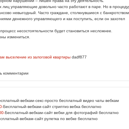
рном нарушении – лишен права на эту деятельность.
х лиц управляющие довольно часто работают в паре. Но в процеду
нсово невыгодный. Часто граждане, столкнувшиеся с банкротством
ниями денежного управляющего и как поступить, если он захотел
 процесс несостоятельности будет становиться несложнее.
жны измениться.
вам
выселение из залоговой квартиры
dadf877
ть комментарии
есплатный-вебкам-секс-просто бесплатный видео чаты вебкам
0-
Бесплатный-вебкам-сайт стриптиз вебка бесплатно
00-
Бесплатный-вебкам-сайт вебки для фотографий бесплатно
сплатный-вебкам-сайт рулетка по вебке бесплатно