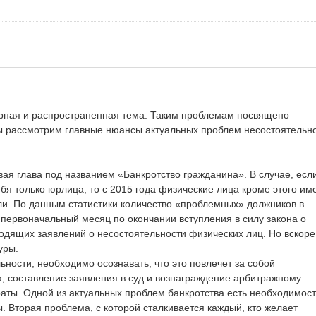
рная и распространенная тема. Таким проблемам посвящено
ы рассмотрим главные нюансы актуальных проблем несостоятельн
вая глава под названием «Банкротство гражданина». В случае, есл
бя только юрлица, то с 2015 года физические лица кроме этого им
ли. По данным статистики количество «проблемных» должников в
в первоначальный месяц по окончании вступления в силу закона о
ходящих заявлений о несостоятельности физических лиц. Но вскоре
уры.
ности, необходимо осознавать, что это повлечет за собой
 составление заявления в суд и вознаграждение арбитражному
аты. Одной из актуальных проблем банкротства есть необходимост
 Вторая проблема, с которой сталкивается каждый, кто желает