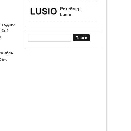
Ритейлер
Lusio
ии одних
собой
е
Форма поиска
нсамбле
рь».