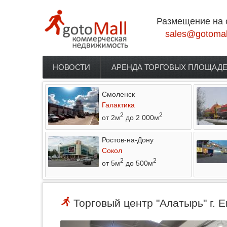
Перейти к основному содержанию
Размещение на 
sales@gotomal
НОВОСТИ
АРЕНДА ТОРГОВЫХ ПЛОЩАД
Главное меню
Смоленск
Галактика
2
2
от 2м
до 2 000м
Ростов-на-Дону
Сокол
2
2
от 5м
до 500м
Торговый центр "Алатырь" г. 