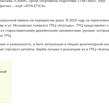
массажа «СИАМ», центр спортивной подготовки «ТАКТИКА», клуб
s, фитнес – клуб «ATHLETICA».
 сказочный камень на перекрестке дорог. В 2010 году на пересечен
ва и ул. Московская появился ТРЦ «Алатырь». ТРЦ представляет 
и со старославянскими деревянными орнаментами, рунами, которы
ке ТРЦ.
рию и уникальность, и быть актуальным в общем архитектурном а
ия торгового ритейла, берём лучшее и реализуем их в ТРЦ «Алаты
ений