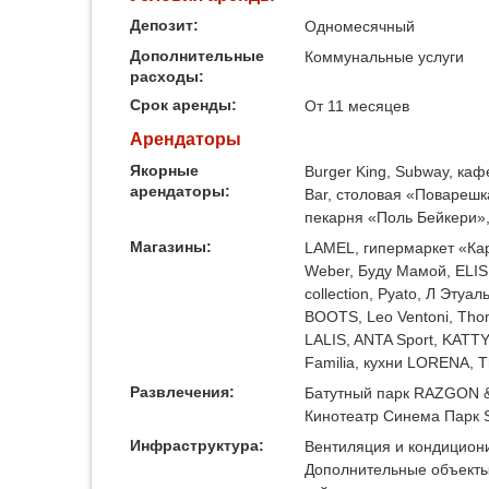
Депозит:
Одномесячный
Дополнительные
Коммунальные услуги
расходы:
Срок аренды:
От 11 месяцев
Арендаторы
Якорные
Burger King, Subway, каф
арендаторы:
Bar, столовая «Поварешк
пекарня «Поль Бейкери»
Магазины:
LAMEL, гипермаркет «Кар
Weber, Буду Мамой, ELIS,
collection, Pyato, Л Эту
BOOTS, Leo Ventoni, Tho
LALIS, ANTA Sport, KATT
Familia, кухни LORENA, Th
Развлечения:
Батутный парк RAZGON &
Кинотеатр Синема Парк St
Инфраструктура:
Вентиляция и кондицион
Дополнительные объекты