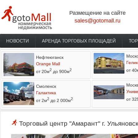
Перейти к основному содержанию
Размещение на сайте
sales@gotomall.ru
НОВОСТИ
АРЕНДА ТОРГОВЫХ ПЛОЩАДЕЙ
ТОР
Главное меню
Моско
Нефтеюганск
Гелик
Orange Mall
от 40
2
2
от 20м
до 900м
Моск
Смоленск
Униве
Галактика
от 32
2
2
от 2м
до 2 000м
Торговый центр "Амарант" г. Ульяновс