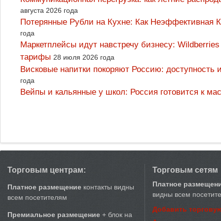
августа 2026 года
Потерянные Рубли на Кухне: Как Неэффективная
года
Маркетплейсы идут навстречу бизнесу: Wildberrie
тарифы
28 июля 2026 года
Висковые напитки покоряют Россию: доступность 
года
Вейпы и кальянные у школ: Россия готовится к м
Торговым центрам:
Торговым сетям
Платное размещен
Платное размещение
контакты видны
видны всем посетит
всем посетителям
Добавить торговую
Премиальное размещение
+ блок на