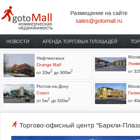
Перейти к основному содержанию
Размещение на сайте
sales@gotomall.ru
НОВОСТИ
АРЕНДА ТОРГОВЫХ ПЛОЩАДЕЙ
ТОР
Главное меню
Моск
Нефтеюганск
Униве
Orange Mall
от 32
2
2
от 20м
до 900м
Ростов-на-Дону
Моско
Сокол
Гелик
2
2
от 5м
до 500м
от 40
Торгово-офисный центр "Баркли-Плаза