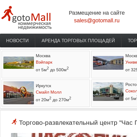
Перейти к основному содержанию
Размещение на сайте
sales@gotomall.ru
НОВОСТИ
АРЕНДА ТОРГОВЫХ ПЛОЩАДЕЙ
ТОР
Главное меню
Москва
Моск
Вэйпарк
Униве
2
2
от 5м
до 500м
от 32
Росто
Иркутск
Соко
Смайл Молл
от 5м
2
2
от 20м
до 270м
Торгово-развлекательный центр "Час П