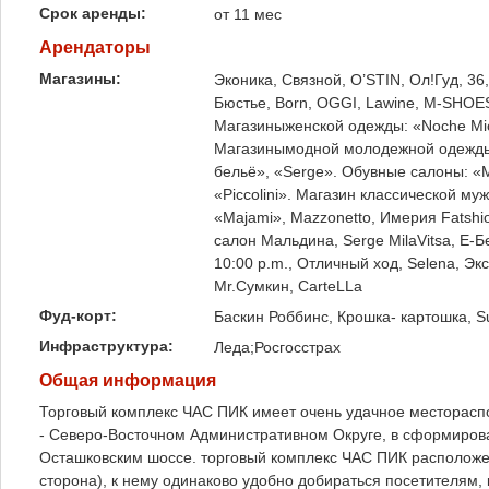
Срок аренды:
от 11 мес
Арендаторы
Магазины:
Эконика, Связной, O’STIN, Ол!Гуд, 36
Бюстье, Born, OGGI, Lawine, M-SHOE
Магазиныженской одежды: «Noche Mio
Магазинымодной молодежной одежды: 
бельё», «Serge». Обувные салоны: «М
«Piccolini». Магазин классической му
«Majami», Mazzonetto, Имерия Fatshi
салон Мальдина, Serge MilaVitsa, Е-
10:00 p.m., Отличный ход, Selena, Эк
Mr.Сумкин, CarteLLa
Фуд-корт:
Баскин Роббинс, Крошка- картошка, S
Инфраструктура:
Леда;Росгосстрах
Общая информация
Торговый комплекс ЧАС ПИК имеет очень удачное местораспо
- Северо-Восточном Административном Округе, в сформиро
Осташковским шоссе. торговый комплекс ЧАС ПИК расположен
сторона), к нему одинаково удобно добираться посетителям, 