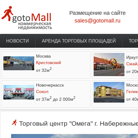
Перейти к основному содержанию
Размещение на сайте
sales@gotomall.ru
НОВОСТИ
АРЕНДА ТОРГОВЫХ ПЛОЩАДЕЙ
ТОР
Главное меню
Москва
Иркут
Крестовский
Смай
2
от 32м
от 20
Новочеркасск
Моско
Сокол
Гелик
2
2
от 37м
до 2 000м
от 40
Торговый центр "Омега" г. Набережны