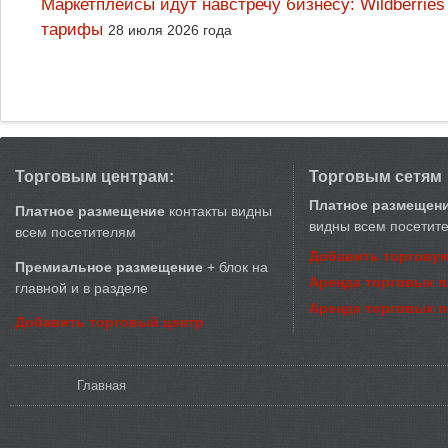
Маркетплейсы идут навстречу бизнесу: Wildberrie
тарифы
28 июля 2026 года
Торговым центрам:
Торговым сетям
Платное размещен
Платное размещение
контакты видны
видны всем посетит
всем посетителям
Добавить торговую
Премиальное размещение
+ блок на
Аренда торговых 
главной и в разделе
Аренда торговых 
Добавить торговый центр
Вы здесь
Главная