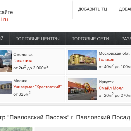
ДОБАВИТЬ ТЦ
ДОБА
сайте
l.ru
ЕЙ
ТОРГОВЫЕ ЦЕНТРЫ
ТОРГОВЫЕ СЕТИ
РАЗ
Московская обл.
Смоленск
Геликон
Галактика
2
от 40м
до 100м
2
2
от 2м
до 2 000м
Москва
Иркутск
Универмаг "Крестовский"
Смайл Молл
2
от 325м
2
от 20м
до 270м
р "Павловский Пассаж" г. Павловский Посад