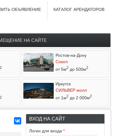
ВИТЬ ОБЪЯВЛЕНИЕ
КАТАЛОГ АРЕНДАТОРОВ
МЕЩЕНИЕ НА САЙТЕ
Ростов-на-Дону
Сокол
2
2
2
от 5м
до 500м
Иркутск
СИЛЬВЕР молл
2
2
от 1м
до 2 000м
2
ВХОД НА САЙТ
Логин для входа
*