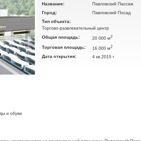
Название:
Павловский Пассаж
Город:
Павловский Посад
Тип объекта:
Торгово-развлекательный центр
2
Общая площадь:
20 000 м
2
Торговая площадь:
16 000 м
Дата открытия:
4 кв.2015 г
ды и обуви
ссаж» расположится на привокзальной площади г. Павловский Поса