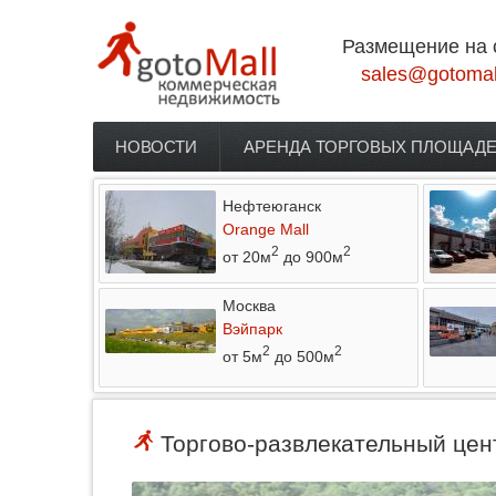
Перейти к основному содержанию
Размещение на 
sales@gotomal
НОВОСТИ
АРЕНДА ТОРГОВЫХ ПЛОЩАД
Главное меню
Нефтеюганск
Orange Mall
2
2
от 20м
до 900м
Москва
Вэйпарк
2
2
от 5м
до 500м
Торгово-развлекательный цент