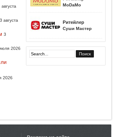
MoDaMo
 августа
3 августа
Ритейлер
Суши Мастер
м
3
июля 2026
Форма поиска
или
я 2026