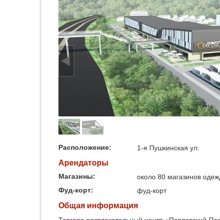
Расположение:
1-я Пушкинская ул.
Арендаторы
Магазины:
около 80 магазинов одеж
Фуд-корт:
фуд-корт
Общая информация
Торгово-развлекательный центр «Павловский Па