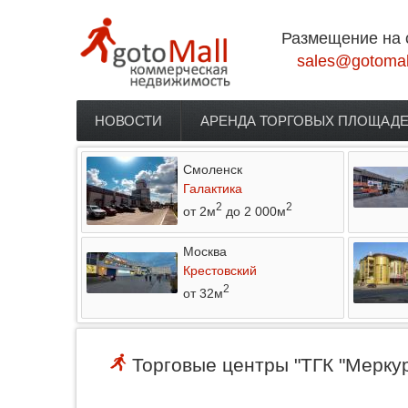
Перейти к основному содержанию
Размещение на 
sales@gotomal
НОВОСТИ
АРЕНДА ТОРГОВЫХ ПЛОЩАД
Главное меню
Смоленск
Галактика
2
2
от 2м
до 2 000м
Москва
Крестовский
2
от 32м
Торговые центры "ТГК "Меркур