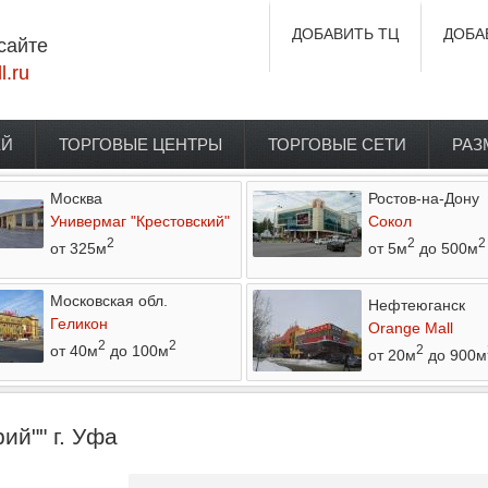
ДОБАВИТЬ ТЦ
ДОБА
сайте
l.ru
ЕЙ
ТОРГОВЫЕ ЦЕНТРЫ
ТОРГОВЫЕ СЕТИ
РАЗ
Москва
Ростов-на-Дону
Универмаг "Крестовский"
Сокол
2
2
2
от 325м
от 5м
до 500м
Московская обл.
Нефтеюганск
Геликон
Orange Mall
2
2
от 40м
до 100м
2
от 20м
до 900м
ий"" г. Уфа