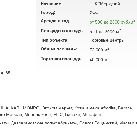
Название:
ТГК "Меркурий"
Город:
Уфа
Аренда в год:
2
от 500 до 2800 руб./м
Площади в аренду:
2
от 1 до 2000 м
Тип объекта:
Торговые центры
2
Общая площадь:
72 000 м
2
Торговая площадь:
40 000 м
 д. 65
LIA, KARI, MONRO, Эконом маркет, Кожа и меха Afrodita, Багира,
ого Мебели, Мебель холл, МТС, Билайн, Мегафон
аты, Давлекановские полуфабрикаты, Совхоз Рощинский, Мастер в