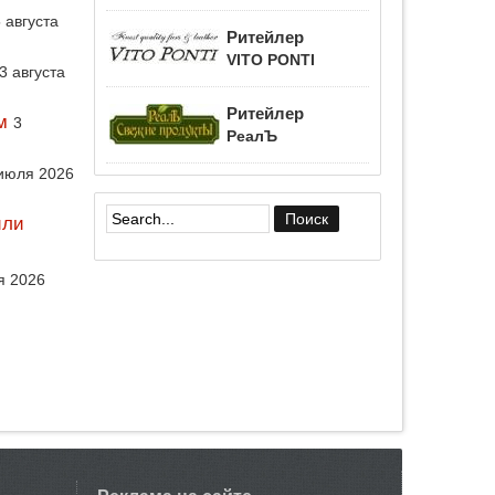
 августа
Ритейлер
VITO PONTI
3 августа
Ритейлер
м
3
РеалЪ
июля 2026
или
Форма поиска
я 2026