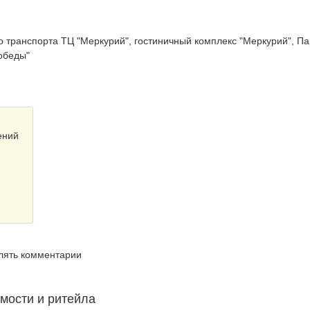
 транспорта ТЦ "Меркурий", гостиничный комплекс "Меркурий", Па
обеды"
ений
влять комментарии
мости и ритейла