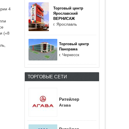
Торговый центр
ории 4
Ярославский
ВЕРНИСАЖ
ппи
г. Ярославль
се
и («8
Торговый центр
ль,
Панорама
г. Черкесск
ТОРГОВЫЕ СЕТИ
Ритейлер
Агава