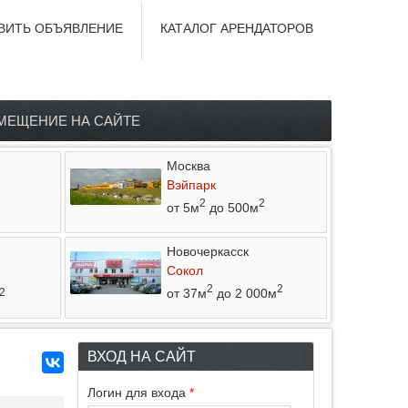
ВИТЬ ОБЪЯВЛЕНИЕ
КАТАЛОГ АРЕНДАТОРОВ
МЕЩЕНИЕ НА САЙТЕ
Москва
Вэйпарк
2
2
от 5м
до 500м
Новочеркасск
Сокол
2
2
от 37м
до 2 000м
2
ВХОД НА САЙТ
Логин для входа
*