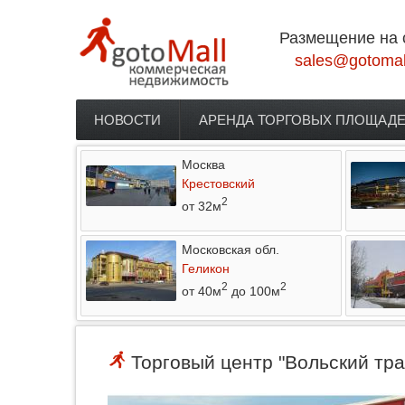
Перейти к основному содержанию
Размещение на 
sales@gotomal
НОВОСТИ
АРЕНДА ТОРГОВЫХ ПЛОЩАД
Главное меню
Москва
Крестовский
2
от 32м
Московская обл.
Геликон
2
2
от 40м
до 100м
Торговый центр "Вольский трак