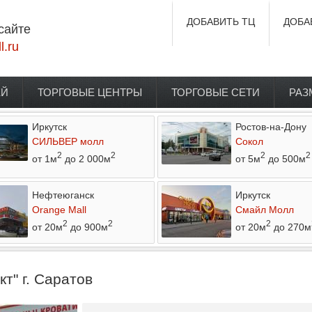
ДОБАВИТЬ ТЦ
ДОБА
сайте
l.ru
ЕЙ
ТОРГОВЫЕ ЦЕНТРЫ
ТОРГОВЫЕ СЕТИ
РАЗ
Иркутск
Ростов-на-Дону
СИЛЬВЕР молл
Сокол
2
2
2
2
от 1м
до 2 000м
от 5м
до 500м
Нефтеюганск
Иркутск
Orange Mall
Смайл Молл
2
2
2
от 20м
до 900м
от 20м
до 270м
т" г. Саратов