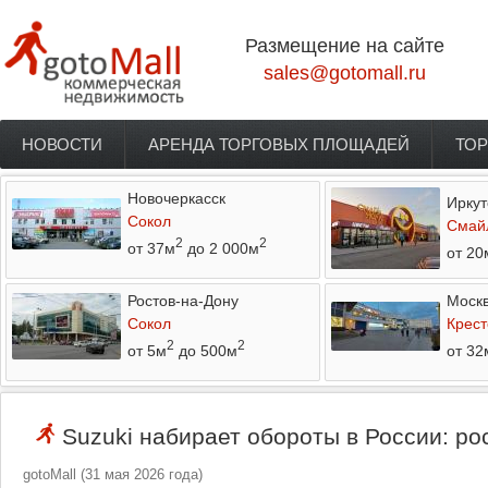
Перейти к основному содержанию
Размещение на сайте
sales@gotomall.ru
НОВОСТИ
АРЕНДА ТОРГОВЫХ ПЛОЩАДЕЙ
ТОР
Главное меню
Новочеркасск
Иркут
Сокол
Смай
2
2
от 37м
до 2 000м
от 20
Ростов-на-Дону
Моск
Сокол
Крест
2
2
от 5м
до 500м
от 32
Suzuki набирает обороты в России: ро
gotoMall
(
31 мая 2026 года
)