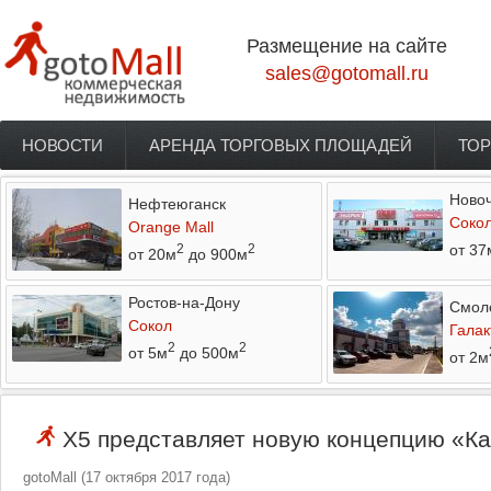
Перейти к основному содержанию
Размещение на сайте
sales@gotomall.ru
НОВОСТИ
АРЕНДА ТОРГОВЫХ ПЛОЩАДЕЙ
ТОР
Главное меню
Новоч
Нефтеюганск
Соко
Orange Mall
от 37
2
2
от 20м
до 900м
Ростов-на-Дону
Смол
Сокол
Галак
2
2
от 5м
до 500м
от 2м
X5 представляет новую концепцию «К
gotoMall
(
17 октября 2017 года
)