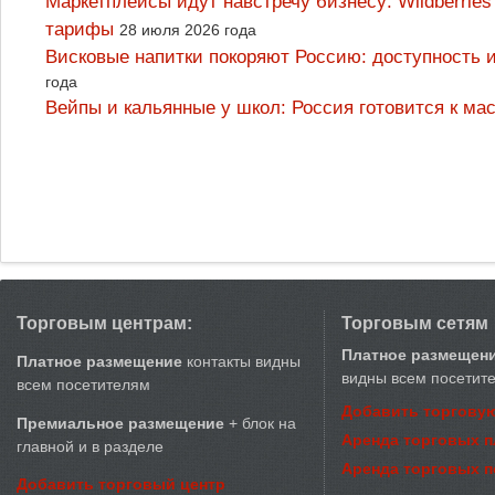
Маркетплейсы идут навстречу бизнесу: Wildberrie
тарифы
28 июля 2026 года
Висковые напитки покоряют Россию: доступность 
года
Вейпы и кальянные у школ: Россия готовится к м
Торговым центрам:
Торговым сетям
Платное размещен
Платное размещение
контакты видны
видны всем посетит
всем посетителям
Добавить торговую
Премиальное размещение
+ блок на
Аренда торговых 
главной и в разделе
Аренда торговых 
Добавить торговый центр