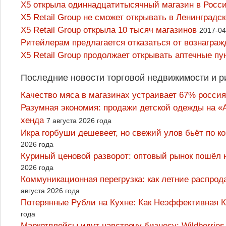
Х5 открыла одиннадцатитысячный магазин в Росс
X5 Retail Group не сможет открывать в Ленинградс
X5 Retail Group открыла 10 тысяч магазинов
2017-04
Ритейлерам предлагается отказаться от вознагра
X5 Retail Group продолжает открывать аптечные пу
Последние новости торговой недвижимости и р
Качество мяса в магазинах устраивает 67% россия
Разумная экономия: продажи детской одежды на «А
хенда
7 августа 2026 года
Икра горбуши дешевеет, но свежий улов бьёт по к
2026 года
Куриный ценовой разворот: оптовый рынок пошёл 
2026 года
Коммуникационная перегрузка: как летние распрод
августа 2026 года
Потерянные Рубли на Кухне: Как Неэффективная
года
Маркетплейсы идут навстречу бизнесу: Wildberrie