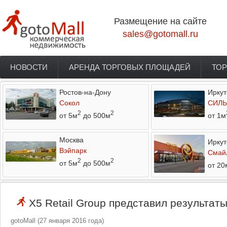
Перейти к основному содержанию
Размещение на сайте
sales@gotomall.ru
НОВОСТИ
АРЕНДА ТОРГОВЫХ ПЛОЩАДЕЙ
ТОР
Главное меню
Ростов-на-Дону
Иркут
Сокол
СИЛЬ
2
2
от 5м
до 500м
от 1м
Москва
Иркут
Вэйпарк
Смай
2
2
от 5м
до 500м
от 20
X5 Retail Group представил результаты
gotoMall
(
27 января 2016 года
)