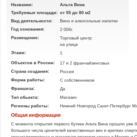
Название:
Альта Вина
Требуемые площади:
от 55 до 80 м2
Вид деятельности:
Вино и алкогольные напитки
Год основания:
2 006г.
Размещение:
Торговый центр
на улице
Этажи:
1
Объектов в России:
17 и 2 франчайзинговых
Страна создания:
Россия
Форма работы:
C собственником
Франшиза:
Да
Тип обьекта:
Магазин
Регионы работы:
Нижний Новгород
Санкт-Петербург
Мо
Общая информация
С момента открытия первого бутика Альта Вина прошло уже б
большого числа ценителей качественных вин и крепких спиртн
специализированных магазинов премиум класса в Москве и 