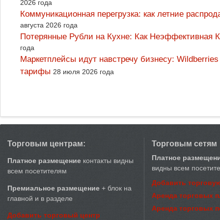
2026 года
Коммуникационная перегрузка: как летние распрод
августа 2026 года
Потерянные Рубли на Кухне: Как Неэффективная
года
Маркетплейсы идут навстречу бизнесу: Wildberrie
тарифы
28 июля 2026 года
Торговым центрам:
Торговым сетям
Платное размещен
Платное размещение
контакты видны
видны всем посетит
всем посетителям
Добавить торговую
Премиальное размещение
+ блок на
Аренда торговых 
главной и в разделе
Аренда торговых 
Добавить торговый центр