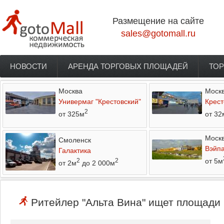
Перейти к основному содержанию
Размещение на сайте
sales@gotomall.ru
НОВОСТИ
АРЕНДА ТОРГОВЫХ ПЛОЩАДЕЙ
ТОР
Главное меню
Москва
Моск
Универмаг "Крестовский"
Крест
2
от 325м
от 32
Моск
Смоленск
Вэйп
Галактика
от 5м
2
2
от 2м
до 2 000м
Ритейлер "Альта Вина" ищет площади 