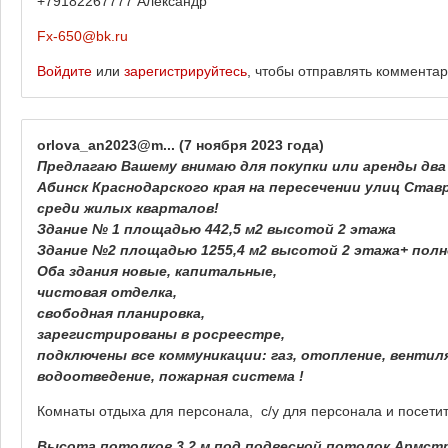
+79182267777 Александр
Fx-650@bk.ru
Войдите
или
зарегистрируйтесь
, чтобы отправлять коммента
orlova_an2023@m...
(7 ноября 2023 года)
Предлагаю Вашему внимаю для покупки или аренды два
Абинск Краснодарского края на пересечении улиц Ставр
среди жилых кварталов!
Здание № 1 площадью 442,5 м2 высотой 2 этажа
Здание №2 площадью 1255,4 м2 высотой 2 этажа+ пол
Оба здания новые, капитальные,
чистовая отделка,
свободная планировка,
зарегистрированы в росреестре,
подключены все коммуникации: газ, отопление, вентил
водоотведение, пожарная система !
Комнаты отдыха для персонала, с/у для персонала и посети
Высота потолков 3,2 м под подвесной потолок Армстро