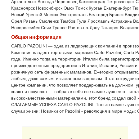
Архангельск
Вологда
Череповец
Калининград
Петрозаводск
С
Красноярск
Новосибирск
Омск
Томск
Курган
Екатеринбург
Тю
Новый Уренгой
Москва
Электросталь
Белгород
Брянск
Влади
Орел
Рязань
Смоленск
Тамбов
Тула
Ярославль
Астрахань
Во
Новороссийск
Сочи
Туапсе
Ростов-на-Дону
Таганрог
Владикав
Общая информация
CARLO PAZOLINI — одна из лидирующих компаний в производ
Компания владеет торговыми марками Carlo Pazolini, Carlo P
года. Именно тогда на территории Италии была зарегистриров
производственные предприятия в Италии, Испании, России и 
розничную сеть фирменных магазинов. Ежегодно открывают
любым, даже самым изысканным запросам. Штат сотруднико
центре компании, что позволяет поддерживать на должном ур
знают и покупают — вобрав в себя все самое лучшее от ита
высококачественными материалами, этот бренд создал свой 
СЛАГАЕМЫЕ УСПЕХА CARLO PAZOLINI: Только самое лучшее дл
случаи жизни; Новинки от Pazolini - революция в мире моды; О