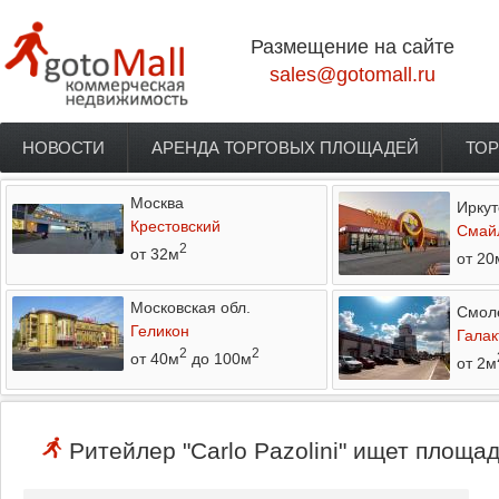
Перейти к основному содержанию
Размещение на сайте
sales@gotomall.ru
НОВОСТИ
АРЕНДА ТОРГОВЫХ ПЛОЩАДЕЙ
ТОР
Главное меню
Москва
Иркут
Крестовский
Смай
2
от 32м
от 20
Московская обл.
Смол
Геликон
Галак
2
2
от 40м
до 100м
от 2м
Ритейлер "Carlo Pazolini" ищет площад