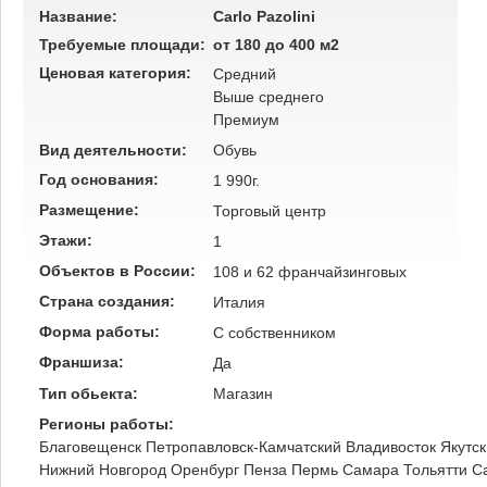
Название:
Carlo Pazolini
Требуемые площади:
от 180 до 400 м2
Ценовая категория:
Средний
Выше среднего
Премиум
Вид деятельности:
Обувь
Год основания:
1 990г.
Размещение:
Торговый центр
Этажи:
1
Объектов в России:
108 и 62 франчайзинговых
Страна создания:
Италия
Форма работы:
C собственником
Франшиза:
Да
Тип обьекта:
Магазин
Регионы работы:
Благовещенск
Петропавловск-Камчатский
Владивосток
Якутск
Нижний Новгород
Оренбург
Пенза
Пермь
Самара
Тольятти
С