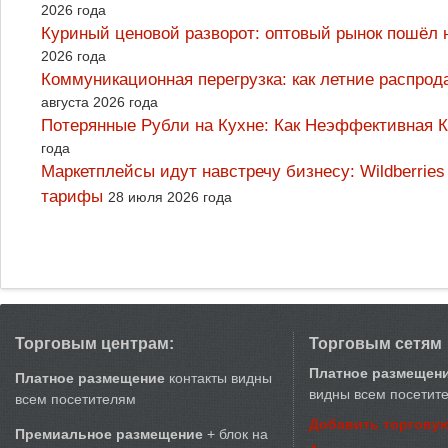
2026 года
Куриный ценовой разворот: оптовый рынок пошёл 
2026 года
Коммуникационная перегрузка: как летние распрод
августа 2026 года
Потерянные Рубли на Кухне: Как Неэффективная
года
Маркетплейсы идут навстречу бизнесу: Wildberrie
тарифы
28 июля 2026 года
Торговым центрам:
Торговым сетям
Платное размещен
Платное размещение
контакты видны
видны всем посетит
всем посетителям
Добавить торговую
Премиальное размещение
+ блок на