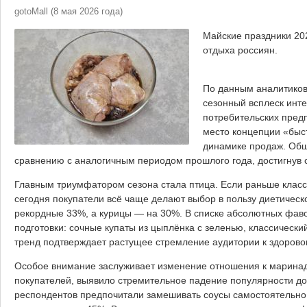
gotoMall
(
8 мая 2026 года
)
Майские праздники 202
отдыха россиян.
По данным аналитиков
сезонный всплеск инте
потребительских пред
место концепции «быст
динамике продаж. Общи
сравнению с аналогичным периодом прошлого года, достигнув с
Главным триумфатором сезона стала птица. Если раньше класс
сегодня покупатели всё чаще делают выбор в пользу диетическ
рекордные 33%, а курицы — на 30%. В списке абсолютных фаво
подготовки: сочные купаты из цыплёнка с зеленью, классически
тренд подтверждает растущее стремление аудитории к здорово
Особое внимание заслуживает изменение отношения к маринад
покупателей, выявило стремительное падение популярности д
респондентов предпочитали замешивать соусы самостоятельно 