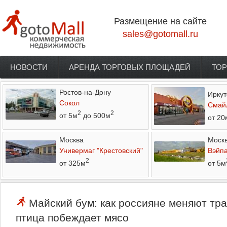
Перейти к основному содержанию
Размещение на сайте
sales@gotomall.ru
НОВОСТИ
АРЕНДА ТОРГОВЫХ ПЛОЩАДЕЙ
ТОР
Главное меню
Ростов-на-Дону
Иркут
Сокол
Смай
2
2
от 5м
до 500м
от 20
Москва
Моск
Универмаг "Крестовский"
Вэйп
2
от 325м
от 5м
Майский бум: как россияне меняют тр
птица побеждает мясо