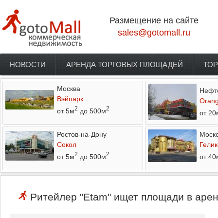
Перейти к основному содержанию
Размещение на сайте
sales@gotomall.ru
НОВОСТИ
АРЕНДА ТОРГОВЫХ ПЛОЩАДЕЙ
ТОР
Главное меню
Москва
Нефт
Вэйпарк
Orang
2
2
от 5м
до 500м
от 20
Ростов-на-Дону
Моско
Сокол
Гелик
2
2
от 5м
до 500м
от 40
Ритейлер "Etam" ищет площади в арен