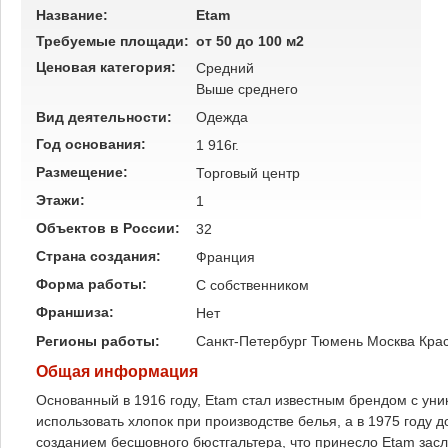
Название:
Etam
Требуемые площади:
от 50 до 100 м2
Ценовая категория:
Средний
Выше среднего
Вид деятельности:
Одежда
Год основания:
1 916г.
Размещение:
Торговый центр
Этажи:
1
Объектов в России:
32
Страна создания:
Франция
Форма работы:
C собственником
Франшиза:
Нет
Регионы работы:
Санкт-Петербург
Тюмень
Москва
Кра
Общая информация
Основанный в 1916 году, Etam стал известным брендом с уни
использовать хлопок при производстве белья, а в 1975 году 
созданием бесшовного бюстгальтера, что принесло Etam зас