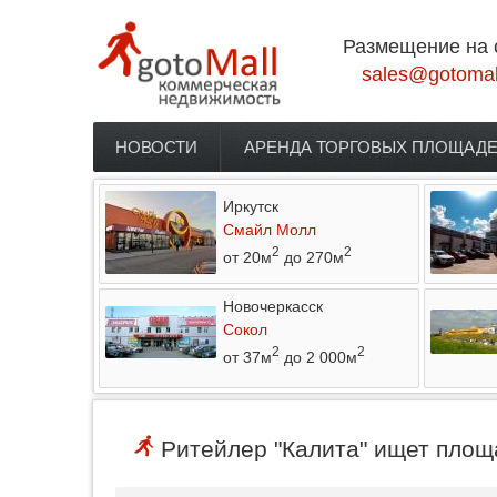
Перейти к основному содержанию
Размещение на 
sales@gotomal
НОВОСТИ
АРЕНДА ТОРГОВЫХ ПЛОЩАД
Главное меню
Иркутск
Смайл Молл
2
2
от 20м
до 270м
Новочеркасск
Сокол
2
2
от 37м
до 2 000м
Ритейлер "Калита" ищет площа