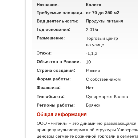
Название:
Калита
Требуемые площади:
от 70 до 350 м2
Вид деятельности:
Продукты питания
Год основания:
2 015г.
Размещение:
Торговый центр
на улице
Этажи:
-1,1,2
Объектов в России:
10
Страна создания:
Россия
Форма работы:
C собственником
Франшиза:
Нет
Тип обьекта:
Супермаркет Калита
Регионы работы:
Брянск
Общая информация
ООО «Ритейл» – это динамично развивающаяся т
принципу мультиформатной структуры Универса
ценовом сегменте розничной торговли в сегмент