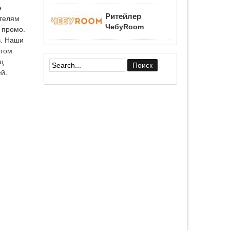
е
Ритейлер
ателям
ЧебуRoom
 промо.
в. Наши
 том
ц
й.
Форма поиска