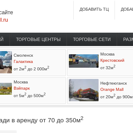
ДОБАВИТЬ ТЦ
ДОБА
сайте
l.ru
ЕЙ
ТОРГОВЫЕ ЦЕНТРЫ
ТОРГОВЫЕ СЕТИ
РАЗ
Москва
Смоленск
Крестовский
Галактика
2
от 32м
2
2
от 2м
до 2 000м
Москва
Нефтеюганск
Вэйпарк
Orange Mall
2
2
от 5м
до 500м
2
от 20м
до 900м
2
ди в аренду от 70 до 350м