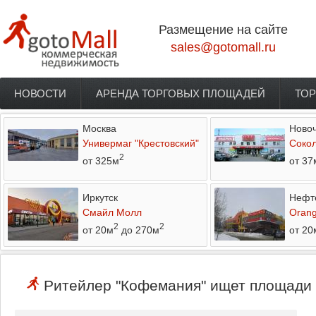
Перейти к основному содержанию
Размещение на сайте
sales@gotomall.ru
НОВОСТИ
АРЕНДА ТОРГОВЫХ ПЛОЩАДЕЙ
ТОР
Главное меню
Москва
Новоч
Универмаг "Крестовский"
Соко
2
от 325м
от 37
Иркутск
Нефт
Смайл Молл
Orang
2
2
от 20м
до 270м
от 20
Ритейлер "Кофемания" ищет площади в