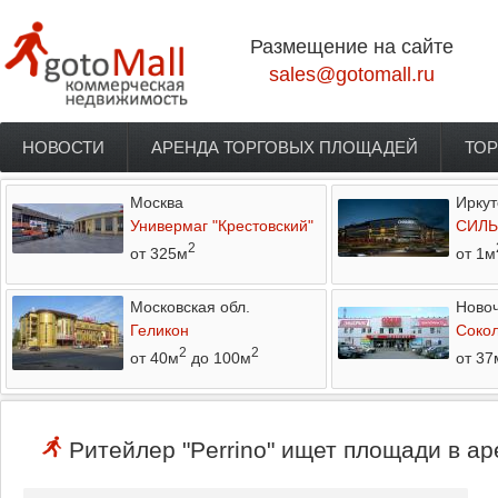
Перейти к основному содержанию
Размещение на сайте
sales@gotomall.ru
НОВОСТИ
АРЕНДА ТОРГОВЫХ ПЛОЩАДЕЙ
ТОР
Главное меню
Москва
Иркут
Универмаг "Крестовский"
СИЛЬ
2
от 325м
от 1м
Московская обл.
Новоч
Геликон
Соко
2
2
от 40м
до 100м
от 37
Ритейлер "Perrino" ищет площади в ар