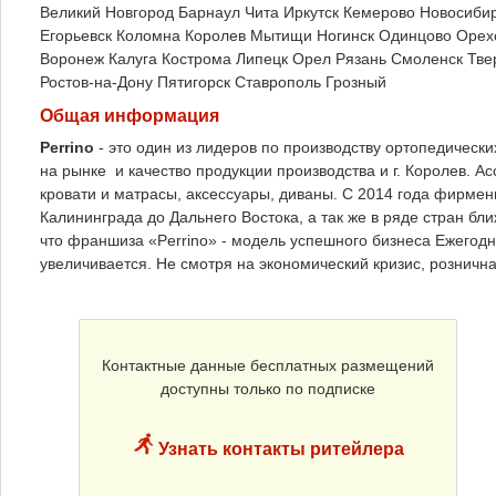
Великий Новгород
Барнаул
Чита
Иркутск
Кемерово
Новосиби
Егорьевск
Коломна
Королев
Мытищи
Ногинск
Одинцово
Орех
Воронеж
Калуга
Кострома
Липецк
Орел
Рязань
Смоленск
Тве
Ростов-на-Дону
Пятигорск
Ставрополь
Грозный
Общая информация
Perrino
- это один из лидеров по производству ортопедически
на рынке и качество продукции производства и г. Королев. 
кровати и матрасы, аксессуары, диваны. C 2014 года фирмен
Калининграда до Дальнего Востока, а так же в ряде стран бли
что франшиза «Perrino» - модель успешного бизнеса Ежегодн
увеличивается. Не смотря на экономический кризис, розничн
Контактные данные бесплатных размещений
доступны только по подписке
Узнать контакты ритейлера