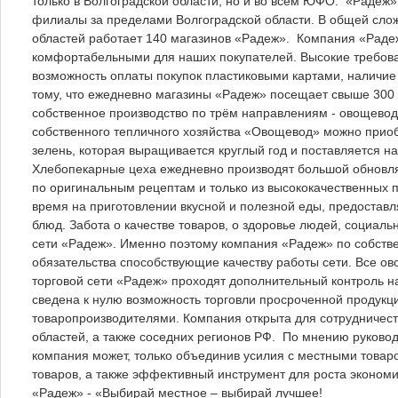
только в Волгоградской области, но и во всем ЮФО. «Радеж»
филиалы за пределами Волгоградской области. В общей слож
областей работает 140 магазинов «Радеж». Компания «Радеж
комфортабельными для наших покупателей. Высокие требова
возможность оплаты покупок пластиковыми картами, наличие
тому, что ежедневно магазины «Радеж» посещает свыше 300
собственное производство по трём направлениям - овощевод
собственного тепличного хозяйства «Овощевод» можно приоб
зелень, которая выращивается круглый год и поставляется н
Хлебопекарные цеха ежедневно производят большой обновляе
по оригинальным рецептам и только из высококачественных 
время на приготовлении вкусной и полезной еды, предостав
блюд. Забота о качестве товаров, о здоровье людей, социаль
сети «Радеж». Именно поэтому компания «Радеж» по собств
обязательства способствующие качеству работы сети. Все о
торговой сети «Радеж» проходят дополнительный контроль на
сведена к нулю возможность торговли просроченной продук
товаропроизводителями. Компания открыта для сотрудничеств
областей, а также соседних регионов РФ. По мнению руковод
компания может, только объединив усилия с местными товар
товаров, а также эффективный инструмент для роста эконом
«Радеж» - «Выбирай местное – выбирай лучшее!