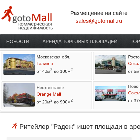
Перейти к основному содержанию
Размещение на сайте
sales@gotomall.ru
НОВОСТИ
АРЕНДА ТОРГОВЫХ ПЛОЩАДЕЙ
ТОР
Главное меню
Московская обл.
Росто
Геликон
Соко
2
2
от 40м
до 100м
от 5м
Новоч
Нефтеюганск
Соко
Orange Mall
от 37
2
2
от 20м
до 900м
Ритейлер "Радеж" ищет площади в аре