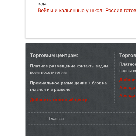
года
Вейпы и кальянные у школ: Россия гото
Торговым центрам:
Торго
Платно
Платное размещение
контакты видны
видны в
всем посетителям
Добави
Премиальное размещение
+ блок на
Аренда
главной и в разделе
Аренда
Добавить торговый центр
Вы здесь
Главная