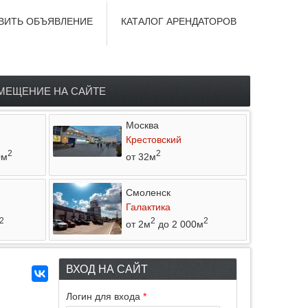
ВИТЬ ОБЪЯВЛЕНИЕ
КАТАЛОГ АРЕНДАТОРОВ
МЕЩЕНИЕ НА САЙТЕ
Москва
Крестовский
2
2
0м
от 32м
Смоленск
Галактика
2
2
2
от 2м
до 2 000м
ВХОД НА САЙТ
Логин для входа
*