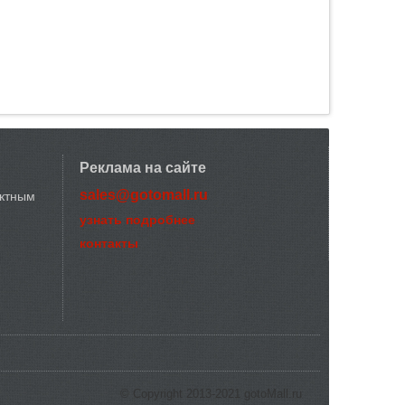
Реклама на сайте
sales@gotomall.ru
актным
узнать подробнее
контакты
© Copyright 2013-2021 gotoMall.ru