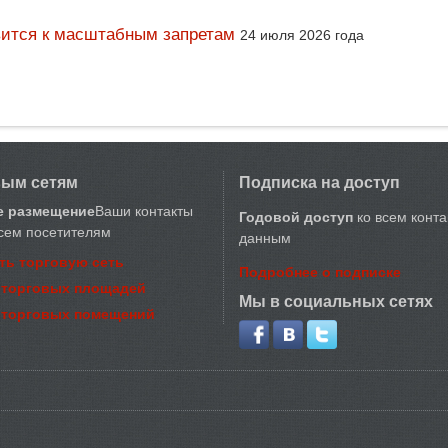
вится к масштабным запретам
24 июля 2026 года
вым сетям
Подписка на доступ
е размещение
Ваши контакты
Годовой доступ
ко всем конт
сем посетителям
данным
ть торговую сеть
Подробнее о подписке
 торговых площадей
Мы в социальных сетях
 торговых помещений