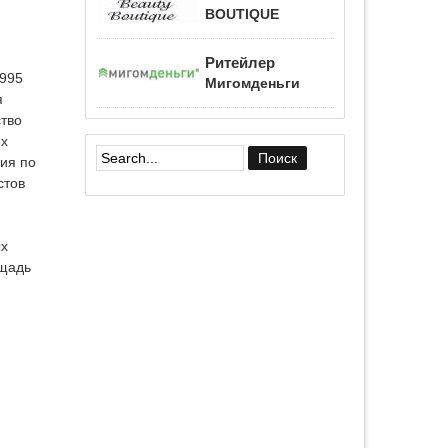
BOUTIQUE
Ритейлер
1995
Мигомденьги
я
ство
ех
ия по
Форма поиска
стов
ых
ощадь