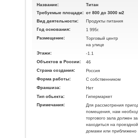
Название:
Титан
Требуемые площади:
от 800 до 3000 м2
Вид деятельности:
Продукты питания
Год основания:
1 995г.
Размещение:
Торговый центр
на улице
Этажи:
-1.1
Объектов в России:
46
Страна создания:
Россия
Форма работы:
C собственником
Франшиза:
Нет
Тип обьекта:
Гипермаркет
Примечания:
Для рассмотрения приго
помещения, нам необход
торгового зала должен з
находиться на проездно
домами или приближено к