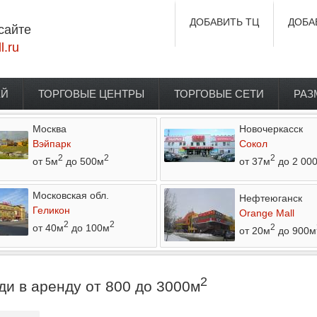
ДОБАВИТЬ ТЦ
ДОБА
сайте
l.ru
ЕЙ
ТОРГОВЫЕ ЦЕНТРЫ
ТОРГОВЫЕ СЕТИ
РАЗ
Москва
Новочеркасск
Вэйпарк
Сокол
2
2
2
от 5м
до 500м
от 37м
до 2 00
Московская обл.
Нефтеюганск
Геликон
Orange Mall
2
2
от 40м
до 100м
2
от 20м
до 900м
2
и в аренду от 800 до 3000м