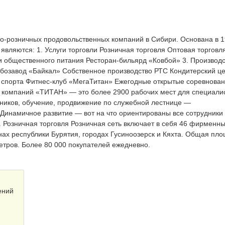
-розничных продовольственных компаний в Сибири. Основана в 
являются: 1. Услуги торговли Розничная торговля Оптовая торговл
ги общественного питания Ресторан-бильярд «Ковбой» 3. Производ
завод «Байкал» Собственное производство РТС Кондитерский ц
и спорта Фитнес-клуб «МегаТитан» Ежегодные открытые соревнован
 компаний «ТИТАН» — это более 2900 рабочих мест для специали
дников, обучение, продвижение по служебной лестнице —
инамичное развитие — вот на что ориентированы все сотрудники
 Розничная торговля Розничная сеть включает в себя 46 фирменн
нах республики Бурятия, городах Гусиноозерск и Кяхта. Общая пл
тров. Более 80 000 покупателей ежедневно.
ений