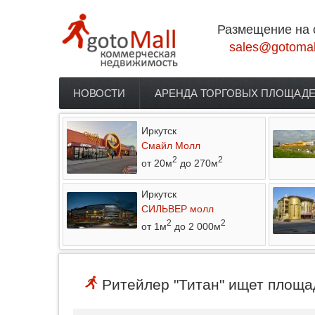
Перейти к основному содержанию
Размещение на 
sales@gotomal
НОВОСТИ
АРЕНДА ТОРГОВЫХ ПЛОЩАД
Главное меню
Иркутск
Смайл Молл
2
2
от 20м
до 270м
Иркутск
СИЛЬВЕР молл
2
2
от 1м
до 2 000м
Ритейлер "Титан" ищет площад