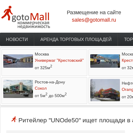
Перейти к основному содержанию
Размещение на сайте
sales@gotomall.ru
НОВОСТИ
АРЕНДА ТОРГОВЫХ ПЛОЩАДЕЙ
ТОР
Главное меню
Москва
Моск
Универмаг "Крестовский"
Крест
2
от 325м
от 32
Ростов-на-Дону
Нефт
Сокол
Orang
2
2
от 5м
до 500м
от 20
Ритейлер "UNOde50" ищет площади в а