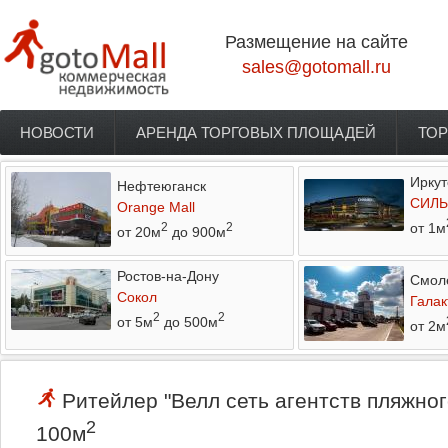
Перейти к основному содержанию
Размещение на сайте
sales@gotomall.ru
НОВОСТИ
АРЕНДА ТОРГОВЫХ ПЛОЩАДЕЙ
ТОР
Главное меню
Иркут
Нефтеюганск
СИЛЬ
Orange Mall
от 1м
2
2
от 20м
до 900м
Ростов-на-Дону
Смол
Сокол
Галак
2
2
от 5м
до 500м
от 2м
Ритейлер "Велл сеть агентств пляжног
2
100м