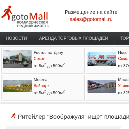
Перейти к основному содержанию
Размещение на сайте
sales@gotomall.ru
НОВОСТИ
АРЕНДА ТОРГОВЫХ ПЛОЩАДЕЙ
ТОР
Главное меню
Ростов-на-Дону
Новоч
Сокол
Соко
2
2
от 5м
до 500м
от 37
Москва
Моск
Вэйпарк
Униве
2
2
от 5м
до 500м
от 32
Ритейлер "Воображуля" ищет площади 