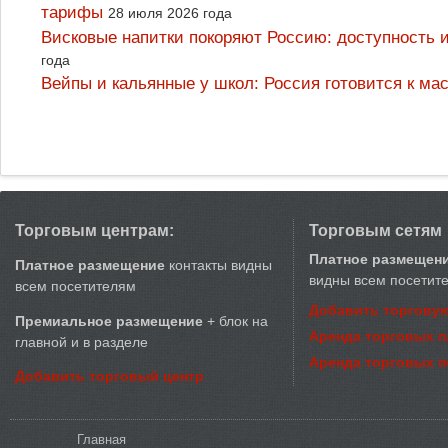
тарифы
28 июля 2026 года
Висковые напитки покоряют Россию: доступность 
года
Вейпы и кальянные у школ: Россия готовится к м
Торговым центрам:
Торговым сетям
Платное размещен
Платное размещение
контакты видны
видны всем посетит
всем посетителям
Добавить торговую
Премиальное размещение
+ блок на
Аренда торговых 
главной и в разделе
Аренда торговых 
Добавить торговый центр
Вы здесь
Главная