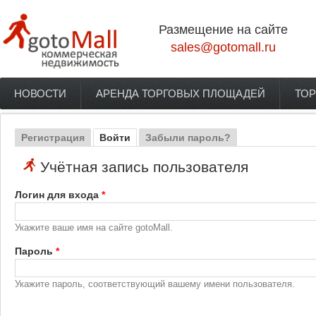
Перейти к основному содержанию
Размещение на сайте
sales@gotomall.ru
НОВОСТИ
АРЕНДА ТОРГОВЫХ ПЛОЩАДЕЙ
ТОР
Главное меню
Регистрация
Войти
(активная вкладка)
Забыли пароль?
Главные вкладки
Учётная запись пользователя
Логин для входа
*
Укажите ваше имя на сайте gotoMall.
Пароль
*
Укажите пароль, соответствующий вашему имени пользователя.