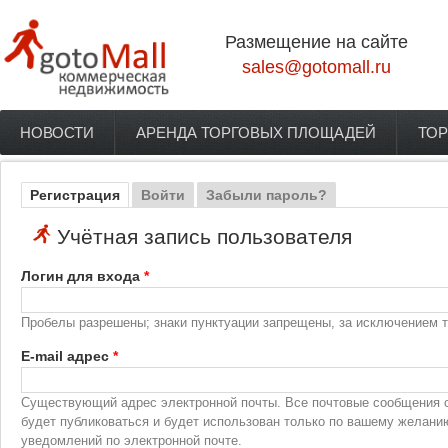
Перейти к основному содержанию
Размещение на сайте
sales@gotomall.ru
НОВОСТИ
АРЕНДА ТОРГОВЫХ ПЛОЩАДЕЙ
ТОР
Главное меню
Регистрация
(активная вкладка)
Войти
Забыли пароль?
Главные вкладки
Учётная запись пользователя
Логин для входа
*
Пробелы разрешены; знаки пунктуации запрещены, за исключением то
E-mail адрес
*
Существующий адрес электронной почты. Все почтовые сообщения с 
будет публиковаться и будет использован только по вашему желани
уведомлений по электронной почте.