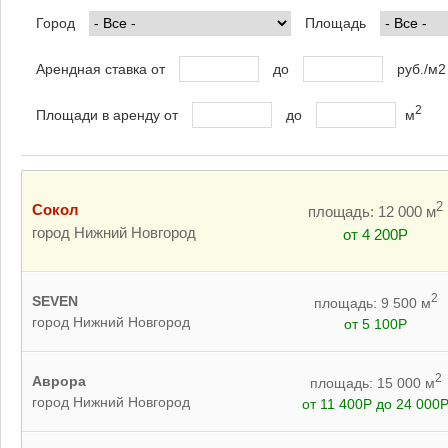
Город
Площадь
Арендная ставка от
до
руб./м2
2
Площади в аренду от
до
м
2
Сокол
площадь: 12 000 м
город Нижний Новгород
от 4 200Р
2
SEVEN
площадь: 9 500 м
город Нижний Новгород
от 5 100Р
2
Аврора
площадь: 15 000 м
город Нижний Новгород
от 11 400Р до 24 000