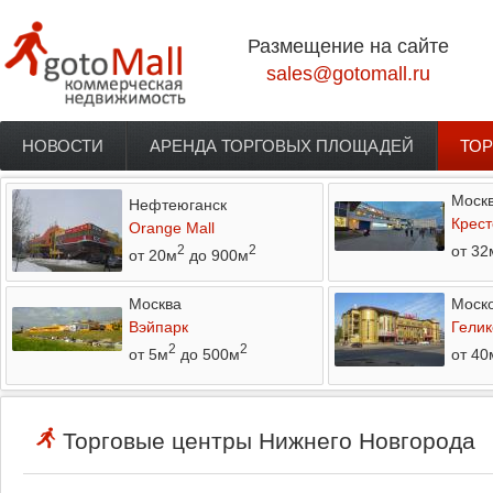
Перейти к основному содержанию
Размещение на сайте
sales@gotomall.ru
НОВОСТИ
АРЕНДА ТОРГОВЫХ ПЛОЩАДЕЙ
ТОР
Главное меню
Моск
Нефтеюганск
Крест
Orange Mall
от 32
2
2
от 20м
до 900м
Москва
Моско
Вэйпарк
Гелик
2
2
от 5м
до 500м
от 40
Торговые центры Нижнего Новгорода