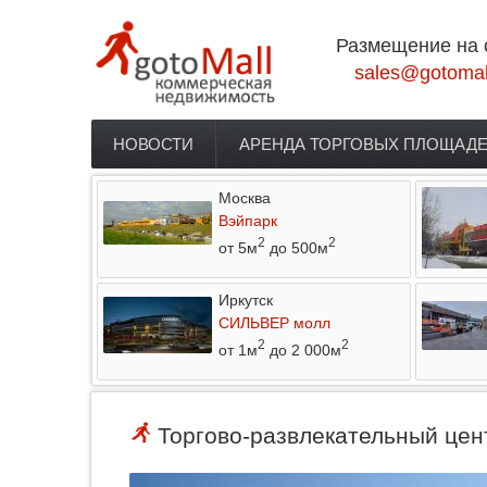
Перейти к основному содержанию
Размещение на 
sales@gotomal
НОВОСТИ
АРЕНДА ТОРГОВЫХ ПЛОЩАД
Главное меню
Москва
Вэйпарк
2
2
от 5м
до 500м
Иркутск
СИЛЬВЕР молл
2
2
от 1м
до 2 000м
Торгово-развлекательный цент