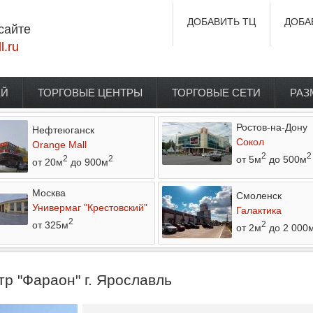
ДОБАВИТЬ ТЦ
ДОБА
сайте
l.ru
ЕЙ
ТОРГОВЫЕ ЦЕНТРЫ
ТОРГОВЫЕ СЕТИ
РАЗ
Ростов-на-Дону
Нефтеюганск
Сокол
Orange Mall
2
2
от 5м
до 500м
2
2
от 20м
до 900м
Москва
Смоленск
Универмаг "Крестовский"
Галактика
2
от 325м
2
от 2м
до 2 000
р "Фараон" г. Ярославль