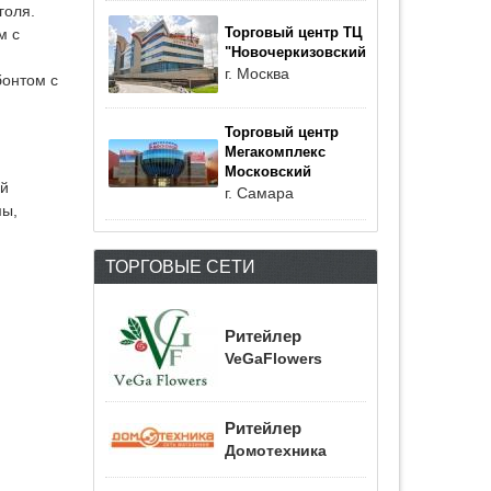
голя.
м с
Торговый центр ТЦ
"Новочеркизовский"
г. Москва
бонтом с
Торговый центр
Мегакомплекс
Московский
ый
г. Самара
мы,
ТОРГОВЫЕ СЕТИ
Ритейлер
VeGaFlowers
Ритейлер
Домотехника