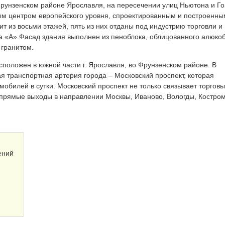
Фрунзенском районе Ярославля, на пересечении улиц Ньютона и Го
ым центром европейского уровня, спроектированным и построенны
т из восьми этажей, пять из них отданы под индустрию торговли и
а «А».Фасад здания выполнен из пеноблока, облицованного алюко
 гранитом.
положен в южной части г. Ярославля, во Фрунзенском районе. В
я транспортная артерия города – Московский проспект, которая
мобилей в сутки. Московский проспект не только связывает торгов
 прямые выходы в направлении Москвы, Иваново, Вологды, Костро
ений