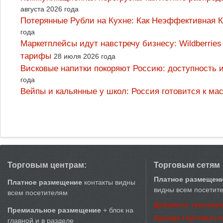
августа 2026 года
Потерянные Рубли на Кухне: Как Неэффективная
года
Маркетплейсы идут навстречу бизнесу: Wildberrie
тарифы
28 июля 2026 года
Висковые напитки покоряют Россию: доступность 
года
Вейпы и кальянные у школ: Россия готовится к м
Торговым центрам:
Торговым сетям
Платное размещен
Платное размещение
контакты видны
видны всем посетит
всем посетителям
Добавить торговую
Премиальное размещение
+ блок на
Аренда торговых 
главной и в разделе