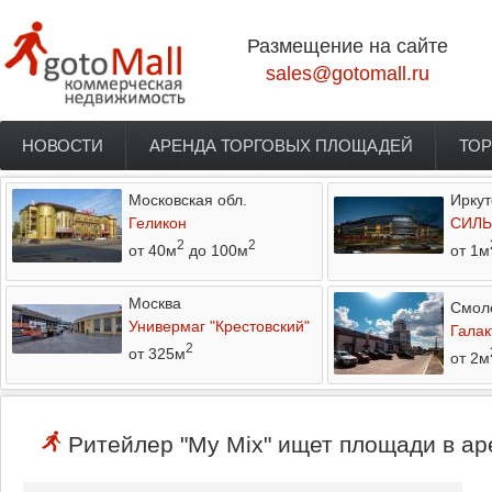
Перейти к основному содержанию
Размещение на сайте
sales@gotomall.ru
НОВОСТИ
АРЕНДА ТОРГОВЫХ ПЛОЩАДЕЙ
ТОР
Главное меню
Московская обл.
Иркут
Геликон
СИЛЬ
2
2
от 40м
до 100м
от 1м
Москва
Смол
Универмаг "Крестовский"
Галак
2
от 325м
от 2м
Ритейлер "My Mix" ищет площади в ар