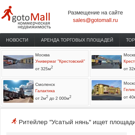
Перейти к основному содержанию
Размещение на сайте
sales@gotomall.ru
НОВОСТИ
АРЕНДА ТОРГОВЫХ ПЛОЩАДЕЙ
ТОР
Главное меню
Москва
Моск
Универмаг "Крестовский"
Крест
2
от 325м
от 32
Моско
Смоленск
Гелик
Галактика
от 40
2
2
от 2м
до 2 000м
Ритейлер "Усатый нянь" ищет площади