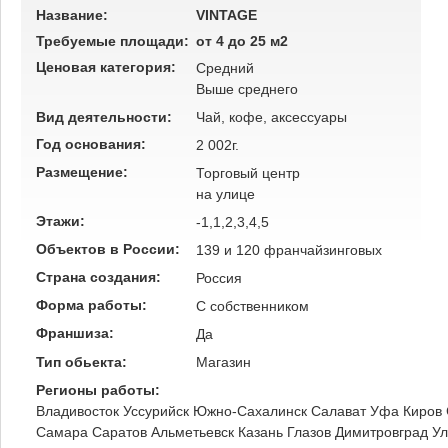
Название:
VINTAGE
Требуемые площади:
от 4 до 25 м2
Ценовая категория:
Средний
Выше среднего
Вид деятельности:
Чай, кофе, аксессуары
Год основания:
2 002г.
Размещение:
Торговый центр
на улице
Этажи:
-1,1,2,3,4,5
Объектов в России:
139 и 120 франчайзинговых
Страна создания:
Россия
Форма работы:
C собственником
Франшиза:
Да
Тип обьекта:
Магазин
Регионы работы:
Владивосток
Уссурийск
Южно-Сахалинск
Салават
Уфа
Киров
Самара
Саратов
Альметьевск
Казань
Глазов
Димитровград
Ул