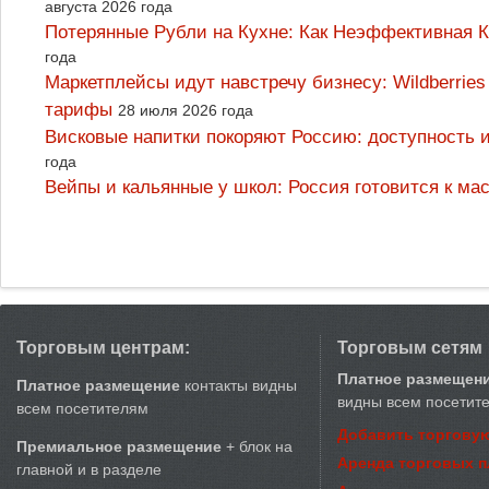
августа 2026 года
Потерянные Рубли на Кухне: Как Неэффективная
года
Маркетплейсы идут навстречу бизнесу: Wildberrie
тарифы
28 июля 2026 года
Висковые напитки покоряют Россию: доступность 
года
Вейпы и кальянные у школ: Россия готовится к м
Торговым центрам:
Торговым сетям
Платное размещен
Платное размещение
контакты видны
видны всем посетит
всем посетителям
Добавить торговую
Премиальное размещение
+ блок на
Аренда торговых 
главной и в разделе