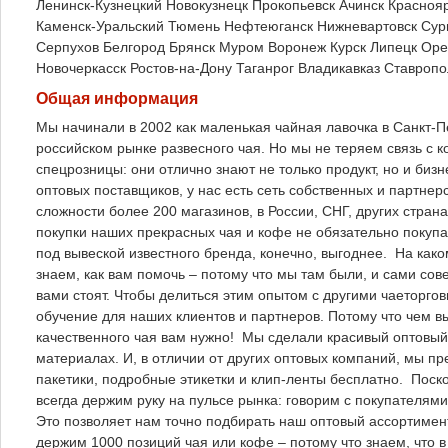
Ленинск-Кузнецкий
Новокузнецк
Прокопьевск
Ачинск
Красноя
Каменск-Уральский
Тюмень
Нефтеюганск
Нижневартовск
Сур
Серпухов
Белгород
Брянск
Муром
Воронеж
Курск
Липецк
Оре
Новочеркасск
Ростов-на-Дону
Таганрог
Владикавказ
Ставропо
Общая информация
Мы начинали в 2002 как маленькая чайная лавочка в Санкт-Пе
российском рынке развесного чая. Но мы не теряем связь с 
спецрозницы: они отлично знают не только продукт, но и биз
оптовых поставщиков, у нас есть сеть собственных и партнер
сложности более 200 магазинов, в России, СНГ, других стран
покупки наших прекрасных чая и кофе не обязательно покупа
под вывеской известного бренда, конечно, выгоднее. На как
знаем, как вам помочь – потому что мы там были, и сами со
вами стоят. Чтобы делиться этим опытом с другими чаеторг
обучение для наших клиентов и партнеров. Потому что чем в
качественного чая вам нужно! Мы сделали красивый оптовый
материалах. И, в отличии от других оптовых компаний, мы
пакетики, подробные этикетки и клип-ленты бесплатно. Поско
всегда держим руку на пульсе рынка: говорим с покупателям
Это позволяет нам точно подбирать наш оптовый ассортимен
держим 1000 позиций чая или кофе – потому что знаем, что в