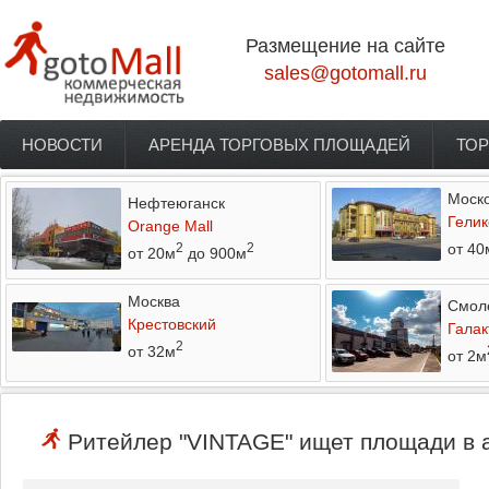
Перейти к основному содержанию
Размещение на сайте
sales@gotomall.ru
НОВОСТИ
АРЕНДА ТОРГОВЫХ ПЛОЩАДЕЙ
ТОР
Главное меню
Моско
Нефтеюганск
Гелик
Orange Mall
от 40
2
2
от 20м
до 900м
Москва
Смол
Крестовский
Галак
2
от 32м
от 2м
Ритейлер "VINTAGE" ищет площади в а