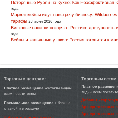
Потерянные Рубли на Кухне: Как Неэффективная
года
Маркетплейсы идут навстречу бизнесу: Wildberrie
тарифы
28 июля 2026 года
Висковые напитки покоряют Россию: доступность 
года
Вейпы и кальянные у школ: Россия готовится к м
Торговым центрам:
Торговым сетям
Платное размещен
Платное размещение
контакты видны
видны всем посетит
всем посетителям
Добавить торговую
Премиальное размещение
+ блок на
Аренда торговых 
главной и в разделе
Аренда торговых 
Добавить торговый центр