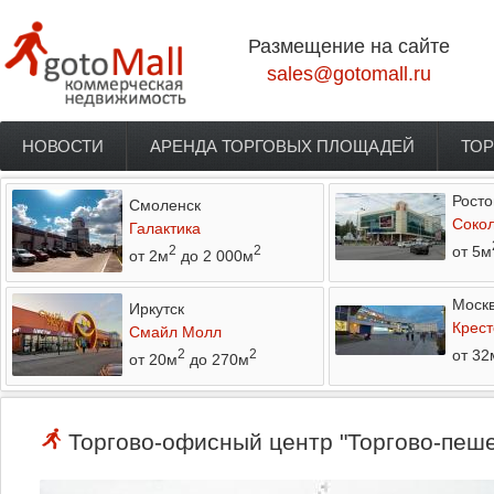
Перейти к основному содержанию
Размещение на сайте
sales@gotomall.ru
НОВОСТИ
АРЕНДА ТОРГОВЫХ ПЛОЩАДЕЙ
ТОР
Главное меню
Росто
Смоленск
Соко
Галактика
от 5м
2
2
от 2м
до 2 000м
Моск
Иркутск
Крест
Смайл Молл
от 32
2
2
от 20м
до 270м
Торгово-офисный центр "Торгово-пеше