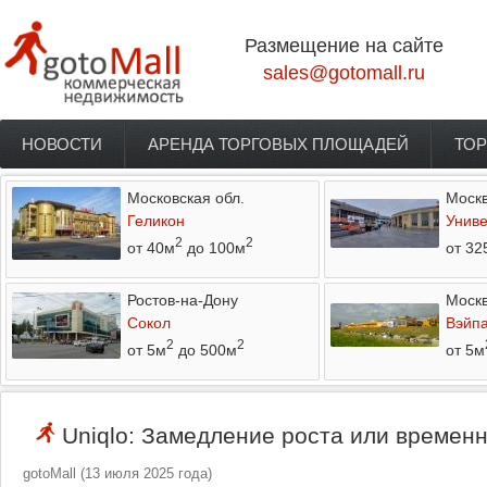
Перейти к основному содержанию
Размещение на сайте
sales@gotomall.ru
НОВОСТИ
АРЕНДА ТОРГОВЫХ ПЛОЩАДЕЙ
ТОР
Главное меню
Московская обл.
Моск
Геликон
Униве
2
2
от 40м
до 100м
от 32
Ростов-на-Дону
Моск
Сокол
Вэйп
2
2
от 5м
до 500м
от 5м
Uniqlo: Замедление роста или времен
gotoMall
(
13 июля 2025 года
)