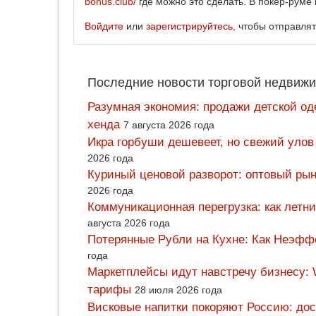
bonus.club/
где можно это сделать. В покер-руме 
Войдите
или
зарегистрируйтесь
, чтобы отправля
Последние новости торговой недвижи
Разумная экономия: продажи детской од
хенда
7 августа 2026 года
Икра горбуши дешевеет, но свежий улов
2026 года
Куриный ценовой разворот: оптовый рын
2026 года
Коммуникационная перегрузка: как летн
августа 2026 года
Потерянные Рубли на Кухне: Как Неэф
года
Маркетплейсы идут навстречу бизнесу: 
тарифы
28 июля 2026 года
Висковые напитки покоряют Россию: дос