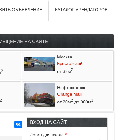
ВИТЬ ОБЪЯВЛЕНИЕ
КАТАЛОГ АРЕНДАТОРОВ
МЕЩЕНИЕ НА САЙТЕ
Москва
Крестовский
2
от 32м
2
м
Нефтеюганск
Orange Mall
2
2
2
от 20м
до 900м
ВХОД НА САЙТ
Логин для входа
*