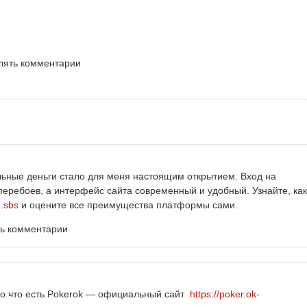
влять комментарии
льные деньги стало для меня настоящим открытием. Вход на
еребоев, а интерфейс сайта современный и удобный. Узнайте, как
e.sbs
и оцените все преимущества платформы сами.
ть комментарии
ошо что есть Pokerok — официальный сайт
https://poker.ok-