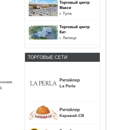
Торговый центр
Макси
г. Тула
Торговый центр
Кит
г. Липецк
ТОРГОВЫЕ СЕТИ
Ритейлер
ехники.
La Perla
й
Ритейлер
Каравай-СВ