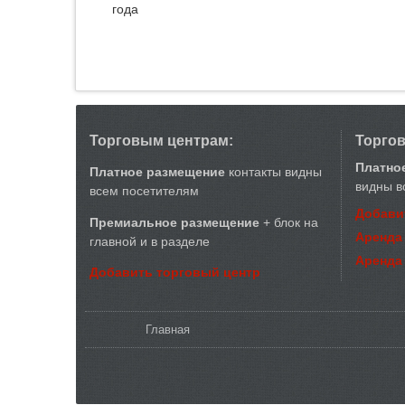
года
Торговым центрам:
Торго
Платно
Платное размещение
контакты видны
видны в
всем посетителям
Добави
Премиальное размещение
+ блок на
Аренда
главной и в разделе
Аренда
Добавить торговый центр
Вы здесь
Главная