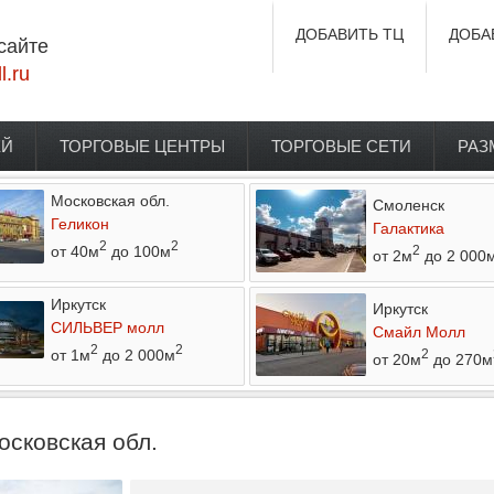
ДОБАВИТЬ ТЦ
ДОБА
сайте
l.ru
ЕЙ
ТОРГОВЫЕ ЦЕНТРЫ
ТОРГОВЫЕ СЕТИ
РАЗ
Московская обл.
Смоленск
Геликон
Галактика
2
2
от 40м
до 100м
2
от 2м
до 2 000
Иркутск
Иркутск
СИЛЬВЕР молл
Смайл Молл
2
2
от 1м
до 2 000м
2
от 20м
до 270м
осковская обл.