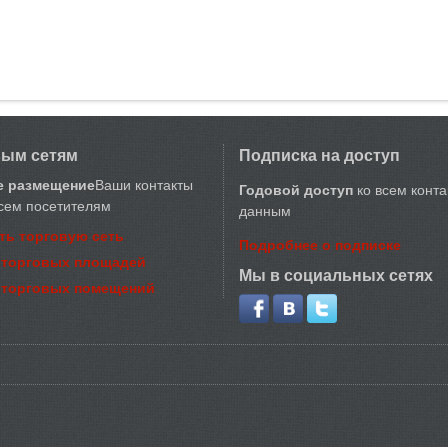
вым сетям
Подписка на доступ
е размещение
Ваши контакты
Годовой доступ
ко всем конт
сем посетителям
данным
ть торговую сеть
Подробнее о подписке
 торговых площадей
Мы в социальных сетях
 торговых помещений