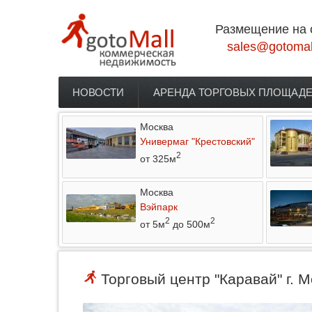
Перейти к основному содержанию
Размещение на 
sales@gotomal
НОВОСТИ
АРЕНДА ТОРГОВЫХ ПЛОЩАД
Главное меню
Москва
Универмаг "Крестовский"
2
от 325м
Москва
Вэйпарк
2
2
от 5м
до 500м
Торговый центр "Каравай" г. М