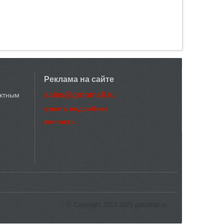
Реклама на сайте
sales@gotomall.ru
актным
узнать подробнее
контакты
© Copyright 2013-2021 gotoMall.ru