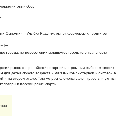
маркетинговый сбор
я
чки-Сыночки», «Улыбка Радуги», рынок фермерских продуктов
 кафе
ре города, на пересечении маршрутов городского транспорта
ский рынок с европейской пекарней и огромным выбором свежих
ры для детей любого возраста и магазин компьютерной и бытовой т
айти на втором этаже. Там же расположены салон красоты и уютны
скалаторы и пассажирские лифты
ений