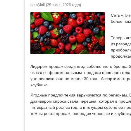
gotoMall
(
29 июня 2026 года
)
Сеть «Пят
более чем
Теперь яг
из разряд
приобрели
продолжа
Лидером продаж среди ягод собственного бренда Gl
оказался феноменальным: продажи прошлого года у
уже реализовано не менее 30 тонн. Ассортимент ре
клубника.
Ягодные предпочтения варьируются по регионам. В
драйвером спроса стала черешня, которая в прошло
пятикратный рост за год, а в текущем сезоне ее 
темпы роста продаж, опередив черешню и клубнику