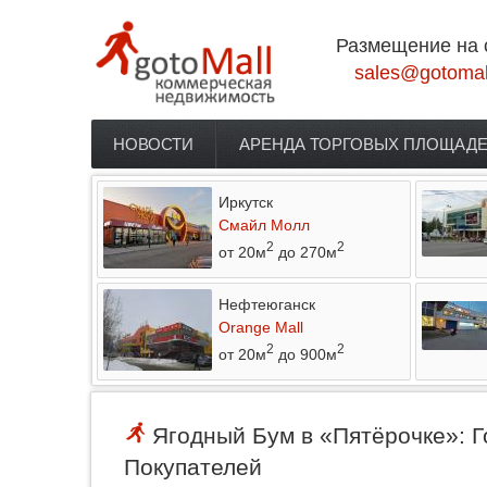
Перейти к основному содержанию
Размещение на 
sales@gotomal
НОВОСТИ
АРЕНДА ТОРГОВЫХ ПЛОЩАД
Главное меню
Иркутск
Смайл Молл
2
2
от 20м
до 270м
Нефтеюганск
Orange Mall
2
2
от 20м
до 900м
Ягодный Бум в «Пятёрочке»: 
Покупателей