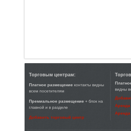
Торговым центрам:
Торго
Платно
Платное размещение
контакты видны
видны в
всем посетителям
Добави
Премиальное размещение
+ блок на
Аренда
главной и в разделе
Аренда
Добавить торговый центр