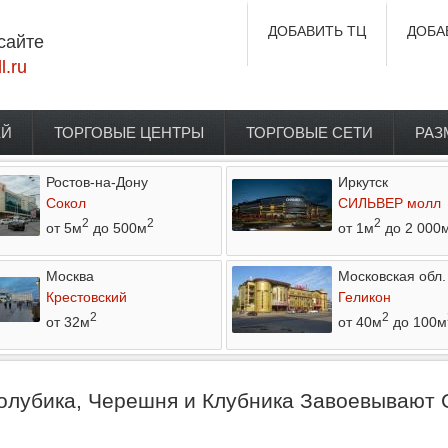
ДОБАВИТЬ ТЦ
ДОБА
сайте
l.ru
ЕЙ
ТОРГОВЫЕ ЦЕНТРЫ
ТОРГОВЫЕ СЕТИ
РАЗ
Ростов-на-Дону
Иркутск
Сокол
СИЛЬВЕР молл
2
2
2
от 5м
до 500м
от 1м
до 2 000
Москва
Московская обл.
Крестовский
Геликон
2
2
от 32м
от 40м
до 100м
Голубика, Черешня и Клубника Завоевывают