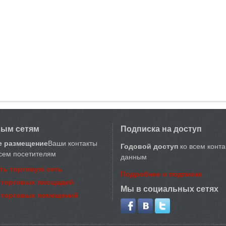
вым сетям
Подписка на доступ
е размещение
Ваши контакты
Годовой доступ
ко всем конт
сем посетителям
данным
ть торговую сеть
Подробнее о подписке
 торговых площадей
Мы в социальных сетях
 торговых помещений