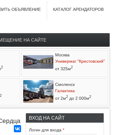
ВИТЬ ОБЪЯВЛЕНИЕ
КАТАЛОГ АРЕНДАТОРОВ
МЕЩЕНИЕ НА САЙТЕ
Москва
Универмаг "Крестовский"
2
2
м
от 325м
Смоленск
Галактика
2
2
2
от 2м
до 2 000м
ВХОД НА САЙТ
 Сердца
Логин для входа
*