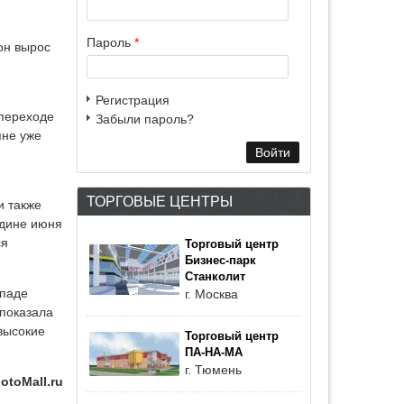
Пароль
*
он вырос
Регистрация
 переходе
Забыли пароль?
яне уже
ТОРГОВЫЕ ЦЕНТРЫ
и также
едине июня
ся
Торговый центр
Бизнес-парк
Станколит
ападе
г. Москва
 показала
высокие
Торговый центр
ПА-НА-МА
г. Тюмень
otoMall.ru