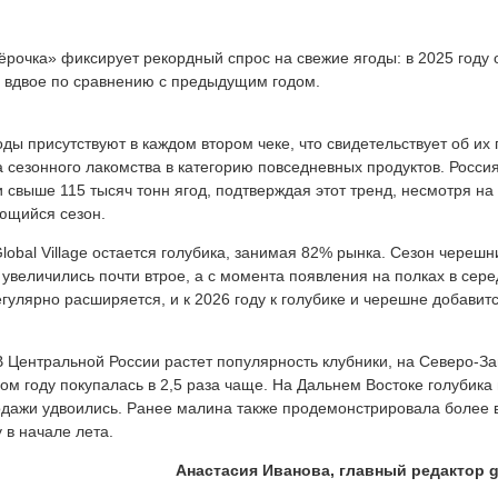
ёрочка» фиксирует рекордный спрос на свежие ягоды: в 2025 году 
 вдвое по сравнению с предыдущим годом.
оды присутствуют в каждом втором чеке, что свидетельствует об их
а сезонного лакомства в категорию повседневных продуктов. Росси
 свыше 115 тысяч тонн ягод, подтверждая этот тренд, несмотря на
ющийся сезон.
obal Village остается голубика, занимая 82% рынка. Сезон черешн
величились почти втрое, а с момента появления на полках в сер
гулярно расширяется, и к 2026 году к голубике и черешне добавит
 Центральной России растет популярность клубники, на Северо-З
м году покупалась в 2,5 раза чаще. На Дальнем Востоке голубика
продажи удвоились. Ранее малина также продемонстрировала более 
 в начале лета.
Анастасия Иванова, главный редактор g