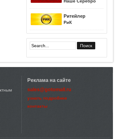
Наше Серебро
Ритейлер
РиК
Форма поиска
Реклама на сайте
sales@gotomall.ru
актным
узнать подробнее
контакты